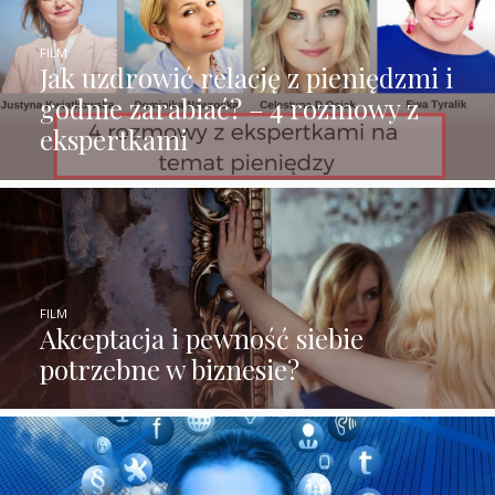
FILM
Jak uzdrowić relację z pieniędzmi i
godnie zarabiać? – 4 rozmowy z
ekspertkami
FILM
Akceptacja i pewność siebie
potrzebne w biznesie?