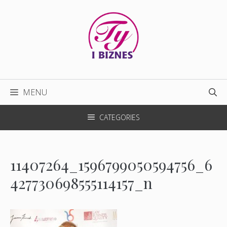
Przejdź
do
treści
MENU
CATEGORIES
11407264_1596799050594756_6
427730698555114157_n