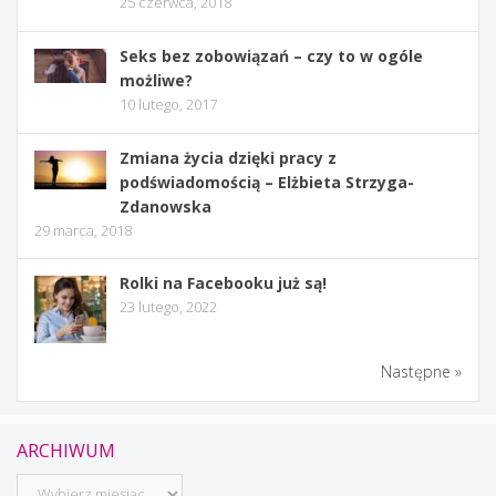
25 czerwca, 2018
Seks bez zobowiązań – czy to w ogóle
możliwe?
10 lutego, 2017
Zmiana życia dzięki pracy z
podświadomością – Elżbieta Strzyga-
Zdanowska
29 marca, 2018
Rolki na Facebooku już są!
23 lutego, 2022
Następne »
ARCHIWUM
Archiwum