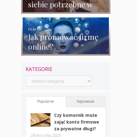
siebie potrzebne w
biznesie?
FILM
Jak promować firmę
online?
KATEGORIE
Kategorie
Popularne
Najnowsze
Czy komornik może
zająć konto firmowe
za prywatne długi?
28 stycznia, 2020