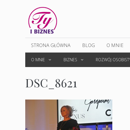
Przejdź
do
treści
STRONA GŁÓWNA
BLOG
O MNIE
O MNIE
BIZNES
ROZWÓJ OSOBIST
DSC_8621