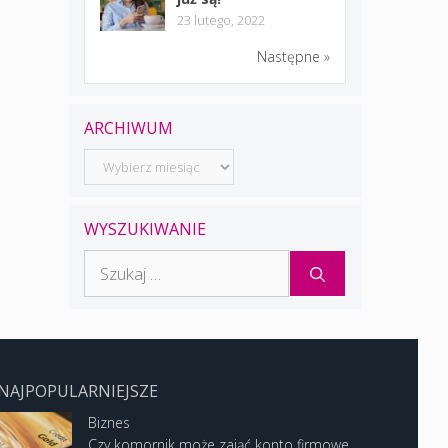
23 lutego, 2022
Następne »
ARCHIWUM
Archiwum
WYSZUKIWANIE
Szukaj:
NAJPOPULARNIEJSZE
Biznes
Czy komornik może zająć konto firmowe