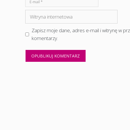
E-
mail
Witryna
internetowa
Zapisz moje dane, adres e-mail i witrynę w p
komentarzy.