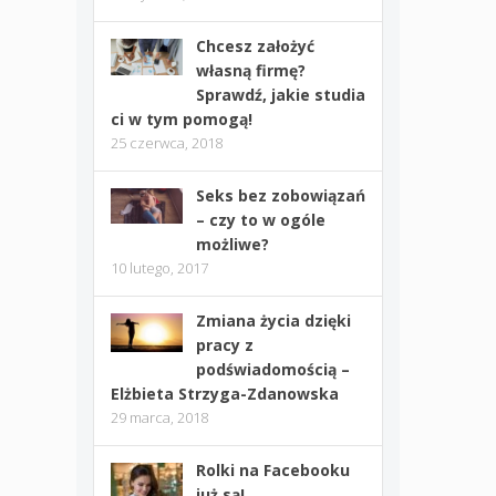
Chcesz założyć
własną firmę?
Sprawdź, jakie studia
ci w tym pomogą!
25 czerwca, 2018
Seks bez zobowiązań
– czy to w ogóle
możliwe?
10 lutego, 2017
Zmiana życia dzięki
pracy z
podświadomością –
Elżbieta Strzyga-Zdanowska
29 marca, 2018
Rolki na Facebooku
już są!