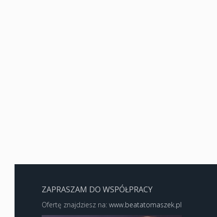
ZAPRASZAM DO WSPÓŁPRACY
Ofertę znajdziesz na:
www.beatatomaszek.pl