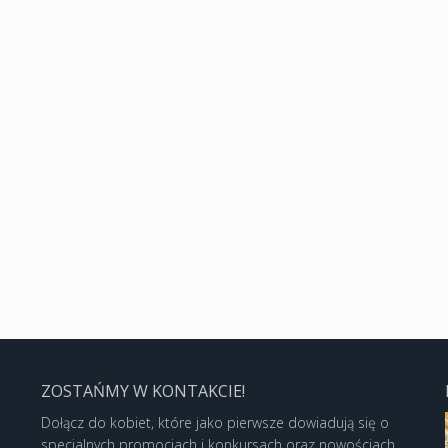
ZOSTAŃMY W KONTAKCIE!
Dołącz do kobiet, które jako pierwsze dowiadują się o
specjalnych promocjach i konkursach oraz nowościach