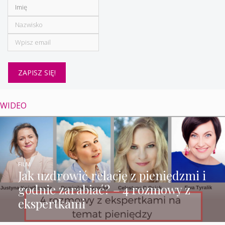
WIDEO
FILM
Jak uzdrowić relację z pieniędzmi i
godnie zarabiać? – 4 rozmowy z
ekspertkami