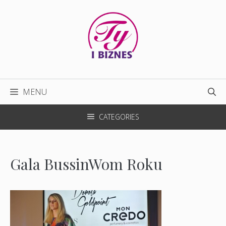
Przejdź
do
treści
MENU
CATEGORIES
Gala BussinWom Roku