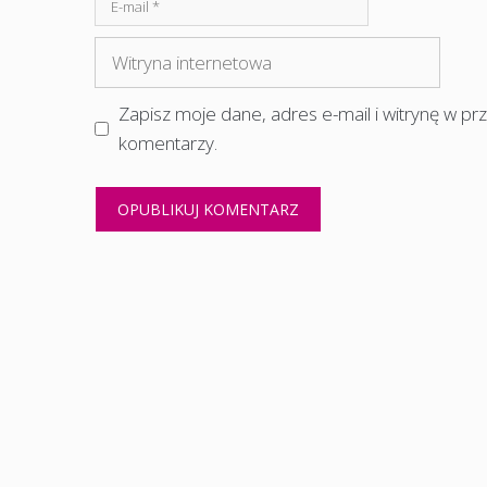
E-
mail
Witryna
internetowa
Zapisz moje dane, adres e-mail i witrynę w p
komentarzy.