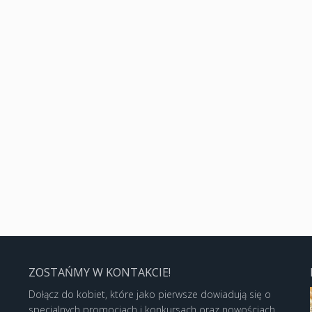
ZOSTAŃMY W KONTAKCIE!
Dołącz do kobiet, które jako pierwsze dowiadują się o
specjalnych promocjach i konkursach oraz nowościach