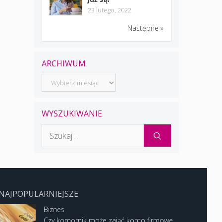
23 lutego, 2022
Następne »
ARCHIWUM
Archiwum
WYSZUKIWANIE
Szukaj:
NAJPOPULARNIEJSZE
Biznes
Czy komornik może zająć konto firmowe