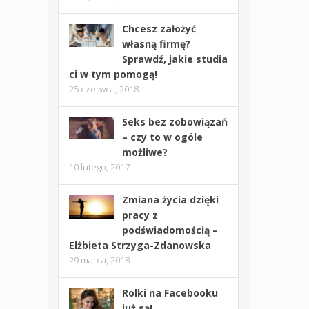
Chcesz założyć
własną firmę?
Sprawdź, jakie studia
ci w tym pomogą!
25 czerwca, 2018
Seks bez zobowiązań
– czy to w ogóle
możliwe?
10 lutego, 2017
Zmiana życia dzięki
pracy z
podświadomością –
Elżbieta Strzyga-Zdanowska
29 marca, 2018
Rolki na Facebooku
już są!