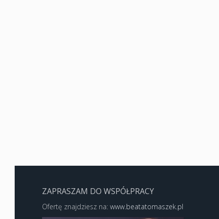
ZAPRASZAM DO WSPÓŁPRACY
Ofertę znajdziesz na:
www.beatatomaszek.pl