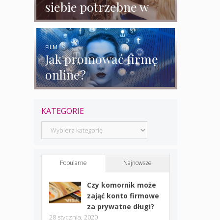
siebie potrzebne w
biznesie?
FILM
Jak promować firmę
online?
KATEGORIE
Kategorie
Popularne
Najnowsze
Czy komornik może
zająć konto firmowe
za prywatne długi?
28 stycznia, 2020