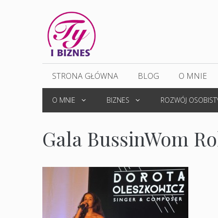
Przejdź
do
treści
STRONA GŁÓWNA
BLOG
O MNIE
O MNIE
BIZNES
ROZWÓJ OSOBIST
Gala BussinWom R