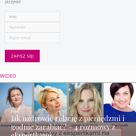
skrzynki!
WIDEO
FILM
Jak uzdrowić relację z pieniędzmi i
godnie zarabiać? – 4 rozmowy z
ekspertkami