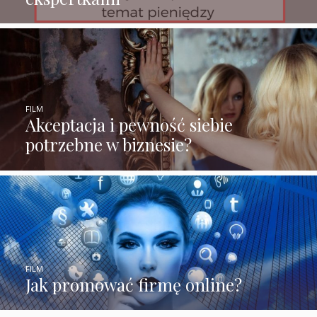
FILM
Akceptacja i pewność siebie
potrzebne w biznesie?
FILM
Jak promować firmę online?