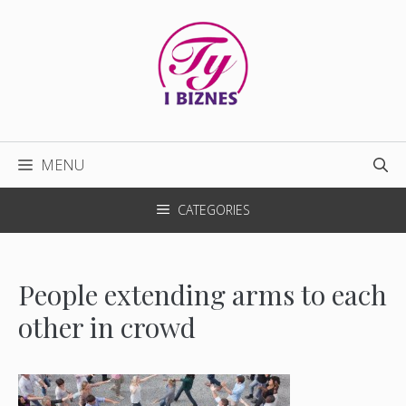
Przejdź
do
treści
MENU
CATEGORIES
People extending arms to each
other in crowd