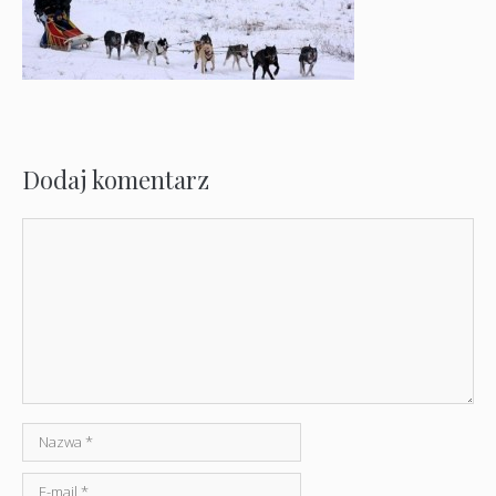
Dodaj komentarz
Komentarz
Nazwa
E-