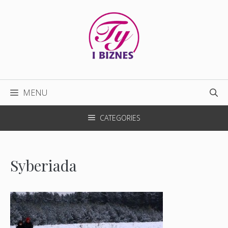
Przejdź
do
treści
MENU
CATEGORIES
Syberiada