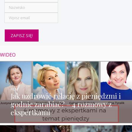
WIDEO
FILM
Jak uzdrowić relację z pieniędzmi i
godnie zarabiać? – 4 rozmowy z
ekspertkami