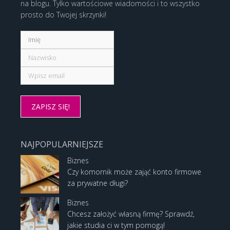
na blogu. Tylko wartościowe wiadomości i to wszystko
prosto do Twojej skrzynki!
NAJPOPULARNIEJSZE
Biznes
Czy komornik może zająć konto firmowe
za prywatne długi?
Biznes
Chcesz założyć własną firmę? Sprawdź,
jakie studia ci w tym pomogą!