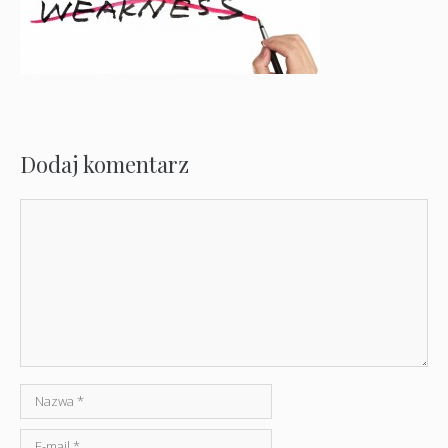
Dodaj komentarz
Komentarz
Nazwa
E-