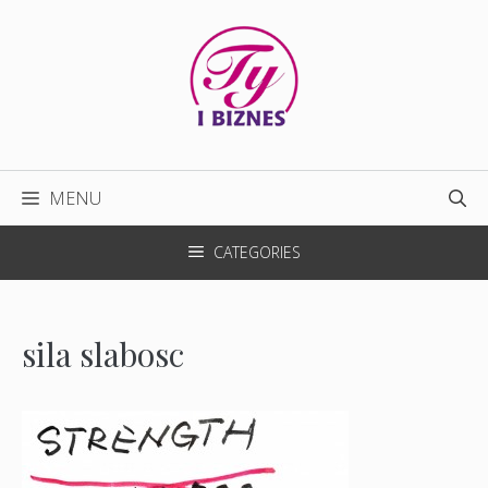
Przejdź
do
treści
MENU
CATEGORIES
sila slabosc