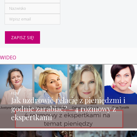
WIDEO
FILM
Jak uzdrowić relację z pieniędzmi i
godnie zarabiać? – 4 rozmowy z
ekspertkami