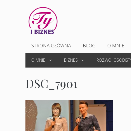
Przejdź
do
treści
STRONA GŁÓWNA
BLOG
O MNIE
O MNIE
BIZNES
ROZWÓJ OSOBIST
DSC_7901