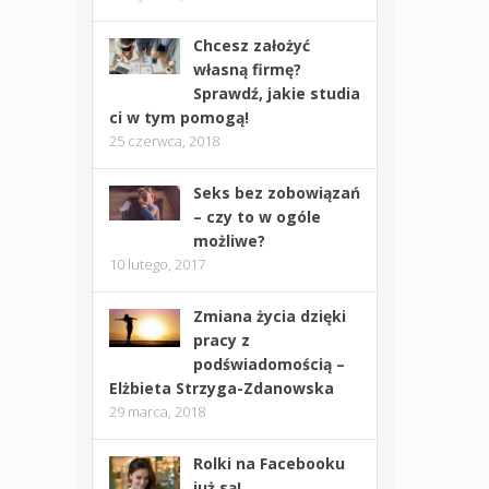
Chcesz założyć
własną firmę?
Sprawdź, jakie studia
ci w tym pomogą!
25 czerwca, 2018
Seks bez zobowiązań
– czy to w ogóle
możliwe?
10 lutego, 2017
Zmiana życia dzięki
pracy z
podświadomością –
Elżbieta Strzyga-Zdanowska
29 marca, 2018
Rolki na Facebooku
już są!