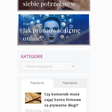
siebie potrzebne w
biznesie?
FILM
Jak promować firmę
online?
KATEGORIE
Kategorie
Popularne
Najnowsze
Czy komornik może
zająć konto firmowe
za prywatne długi?
28 stycznia, 2020