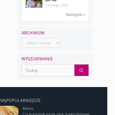
23 lutego, 2022
Następne »
ARCHIWUM
Archiwum
WYSZUKIWANIE
Szukaj:
NAJPOPULARNIEJSZE
Biznes
Czy komornik może zająć konto firmowe