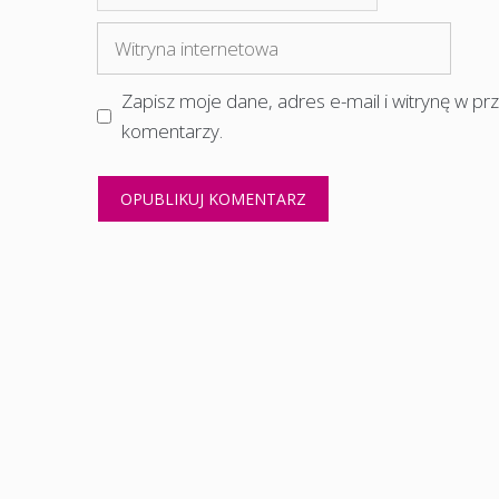
mail
Witryna
internetowa
Zapisz moje dane, adres e-mail i witrynę w p
komentarzy.