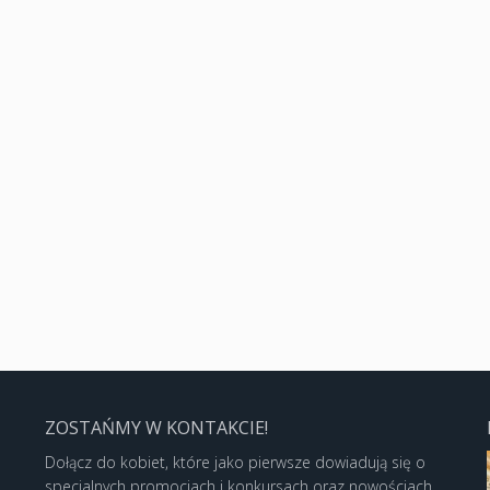
ZOSTAŃMY W KONTAKCIE!
Dołącz do kobiet, które jako pierwsze dowiadują się o
specjalnych promocjach i konkursach oraz nowościach