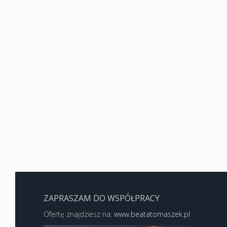
ZAPRASZAM DO WSPÓŁPRACY
Ofertę znajdziesz na:
www.beatatomaszek.pl