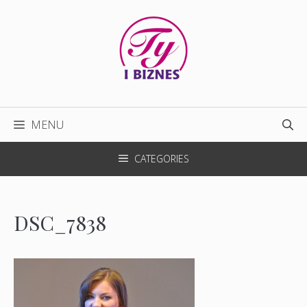
Przejdź
do
treści
MENU
CATEGORIES
DSC_7838