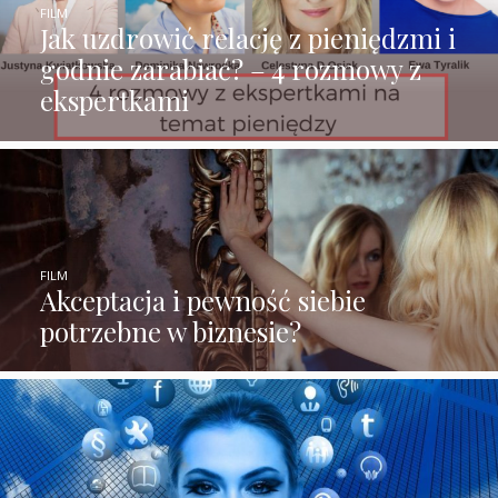
FILM
Jak uzdrowić relację z pieniędzmi i
godnie zarabiać? – 4 rozmowy z
ekspertkami
FILM
Akceptacja i pewność siebie
potrzebne w biznesie?