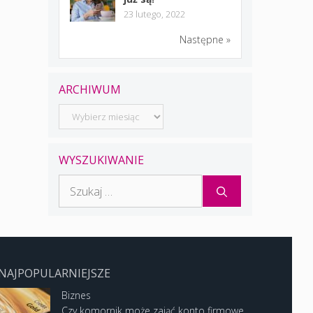
23 lutego, 2022
Następne »
ARCHIWUM
Archiwum
WYSZUKIWANIE
Szukaj:
NAJPOPULARNIEJSZE
Biznes
Czy komornik może zająć konto firmowe