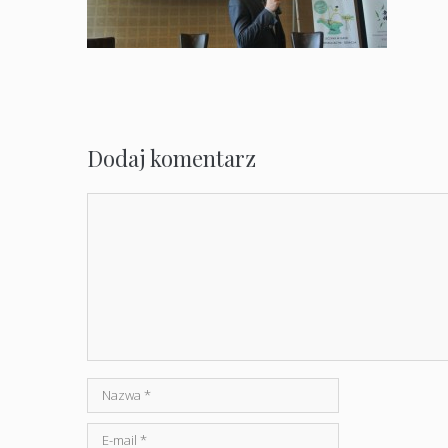
Dodaj komentarz
Komentarz
Nazwa
E-