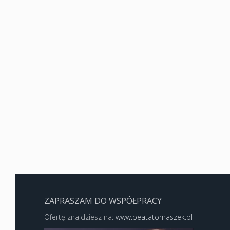
ZAPRASZAM DO WSPÓŁPRACY
Ofertę znajdziesz na:
www.beatatomaszek.pl