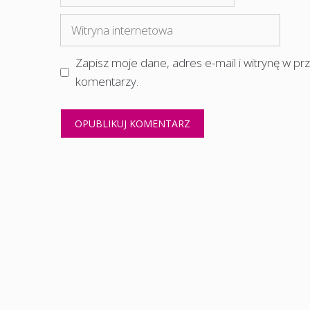
mail
Witryna
internetowa
Zapisz moje dane, adres e-mail i witrynę w p
komentarzy.