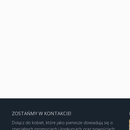
ZOSTAŃMY W KONTAKCIE!
Dołącz do kobiet, które jako pierwsze dowiadują się o
specjalnych promocjach i konkursach oraz nowościach