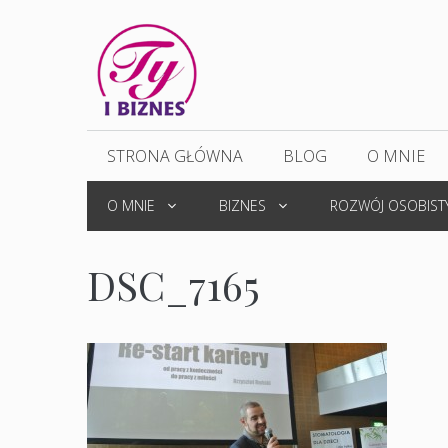
Przejdź
do
treści
STRONA GŁÓWNA
BLOG
O MNIE
O MNIE
BIZNES
ROZWÓJ OSOBIST
DSC_7165