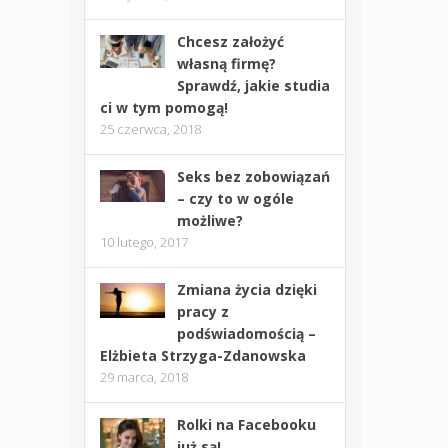
Chcesz założyć
własną firmę?
Sprawdź, jakie studia
ci w tym pomogą!
25 czerwca, 2018
Seks bez zobowiązań
– czy to w ogóle
możliwe?
10 lutego, 2017
Zmiana życia dzięki
pracy z
podświadomością –
Elżbieta Strzyga-Zdanowska
29 marca, 2018
Rolki na Facebooku
już są!