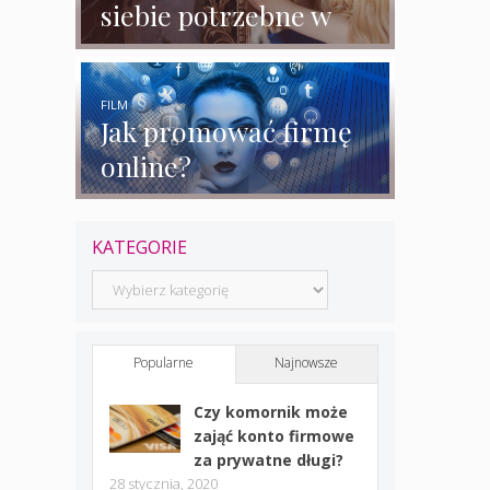
siebie potrzebne w
biznesie?
FILM
Jak promować firmę
online?
KATEGORIE
Kategorie
Popularne
Najnowsze
Czy komornik może
zająć konto firmowe
za prywatne długi?
28 stycznia, 2020