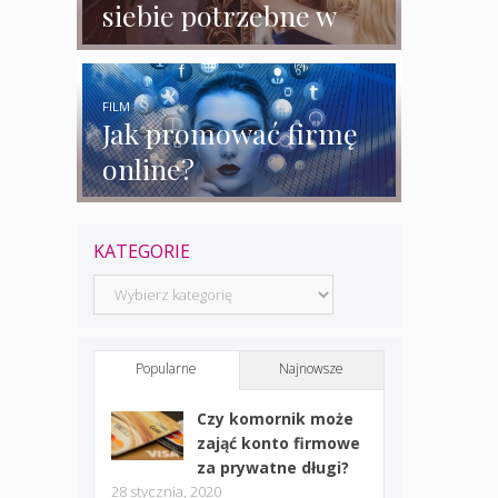
siebie potrzebne w
biznesie?
FILM
Jak promować firmę
online?
KATEGORIE
Kategorie
Popularne
Najnowsze
Czy komornik może
zająć konto firmowe
za prywatne długi?
28 stycznia, 2020