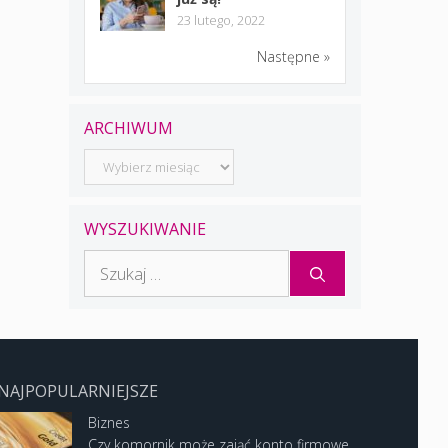
23 lutego, 2022
Następne »
ARCHIWUM
Archiwum
WYSZUKIWANIE
Szukaj:
NAJPOPULARNIEJSZE
Biznes
Czy komornik może zająć konto firmowe