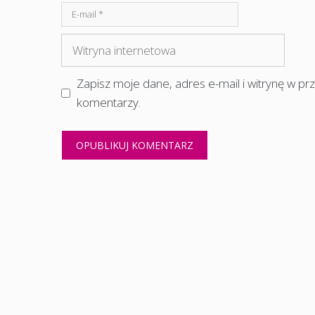
E-
mail
Witryna
internetowa
Zapisz moje dane, adres e-mail i witrynę w p
komentarzy.