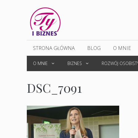
Przejdź
do
treści
STRONA GŁÓWNA
BLOG
O MNIE
O MNIE
BIZNES
ROZWÓJ OSOBIST
DSC_7091