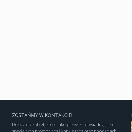
ZOSTAŃMY W KONTAKCIE!
Dołącz do kobiet, które jako pierwsze dowiadują się o
specjalnych promocjach i konkursach oraz nowościach