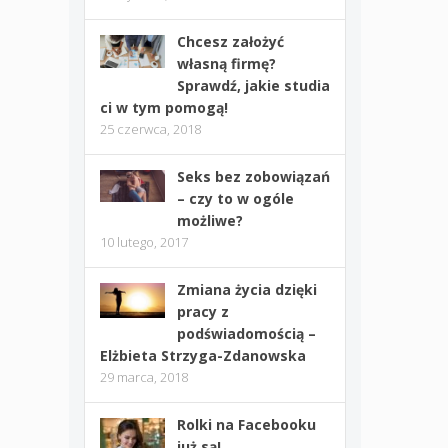
Chcesz założyć
własną firmę?
Sprawdź, jakie studia
ci w tym pomogą!
25 czerwca, 2018
Seks bez zobowiązań
– czy to w ogóle
możliwe?
10 lutego, 2017
Zmiana życia dzięki
pracy z
podświadomością –
Elżbieta Strzyga-Zdanowska
29 marca, 2018
Rolki na Facebooku
już są!