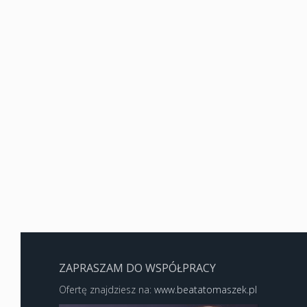
ZAPRASZAM DO WSPÓŁPRACY
Ofertę znajdziesz na:
www.beatatomaszek.pl