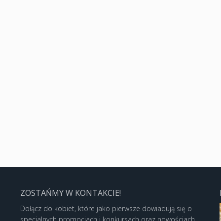
ZOSTAŃMY W KONTAKCIE!
Dołącz do kobiet, które jako pierwsze dowiadują się o
specjalnych promocjach i konkursach oraz nowościach