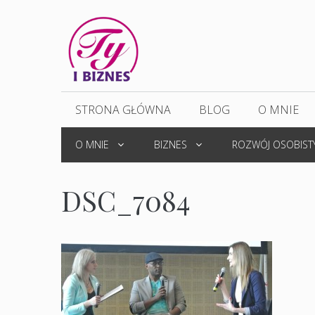
Przejdź
do
treści
STRONA GŁÓWNA
BLOG
O MNIE
O MNIE
BIZNES
ROZWÓJ OSOBIST
DSC_7084