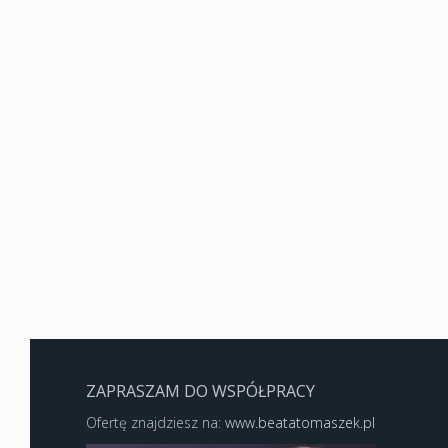
ZAPRASZAM DO WSPÓŁPRACY
Ofertę znajdziesz na:
www.beatatomaszek.pl