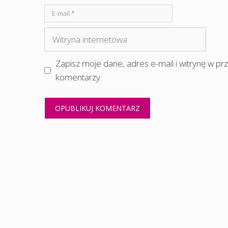
E-
mail
Witryna
internetowa
Zapisz moje dane, adres e-mail i witrynę w p
komentarzy.