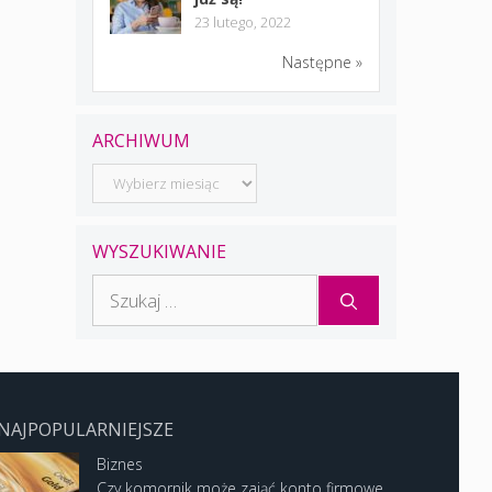
23 lutego, 2022
Następne »
ARCHIWUM
Archiwum
WYSZUKIWANIE
Szukaj:
NAJPOPULARNIEJSZE
Biznes
Czy komornik może zająć konto firmowe