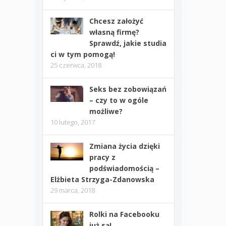
Chcesz założyć
własną firmę?
Sprawdź, jakie studia
ci w tym pomogą!
25 czerwca, 2018
Seks bez zobowiązań
– czy to w ogóle
możliwe?
10 lutego, 2017
Zmiana życia dzięki
pracy z
podświadomością –
Elżbieta Strzyga-Zdanowska
29 marca, 2018
Rolki na Facebooku
już są!