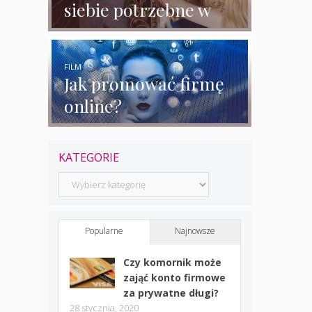
siebie potrzebne w
biznesie?
FILM
Jak promować firmę
online?
KATEGORIE
Kategorie
Popularne
Najnowsze
Czy komornik może
zająć konto firmowe
za prywatne długi?
28 stycznia, 2020