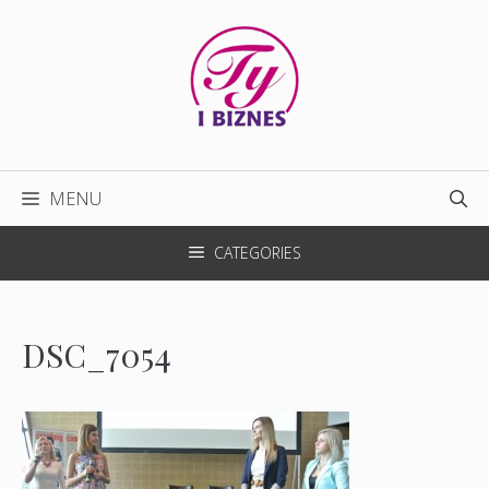
Przejdź
do
treści
MENU
CATEGORIES
DSC_7054