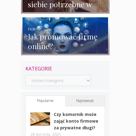
siebie potrzebne w
biznesie?
FILM
Jak promować firmę
online?
KATEGORIE
Kategorie
Popularne
Najnowsze
Czy komornik może
zająć konto firmowe
za prywatne długi?
28 stycznia, 2020