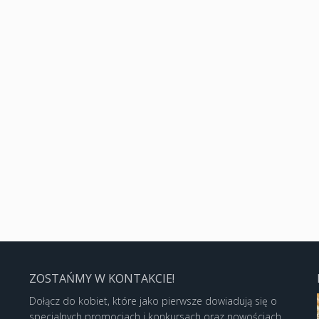
ZOSTAŃMY W KONTAKCIE!
Dołącz do kobiet, które jako pierwsze dowiadują się o
specjalnych promocjach i konkursach oraz nowościach