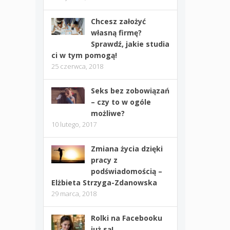
Chcesz założyć
własną firmę?
Sprawdź, jakie studia
ci w tym pomogą!
25 czerwca, 2018
Seks bez zobowiązań
– czy to w ogóle
możliwe?
10 lutego, 2017
Zmiana życia dzięki
pracy z
podświadomością –
Elżbieta Strzyga-Zdanowska
29 marca, 2018
Rolki na Facebooku
już są!