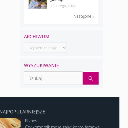
23 lutego, 2022
Następne »
ARCHIWUM
Archiwum
WYSZUKIWANIE
Szukaj:
NAJPOPULARNIEJSZE
Biznes
Czy komornik może zająć konto firmowe