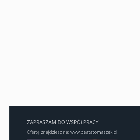
ZAPRASZAM DO WSPÓŁPRACY
Ofertę znajdziesz na:
www.beatatomaszek.pl