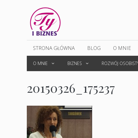
Przejdź
do
treści
STRONA GŁÓWNA
BLOG
O MNIE
O MNIE
BIZNES
ROZWÓJ OSOBIST
20150326_175237