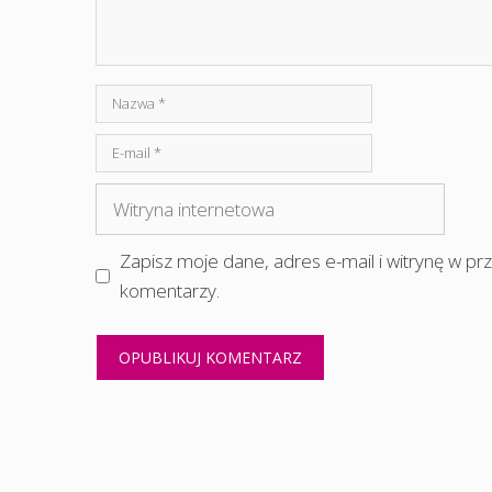
Nazwa
E-
mail
Witryna
internetowa
Zapisz moje dane, adres e-mail i witrynę w p
komentarzy.