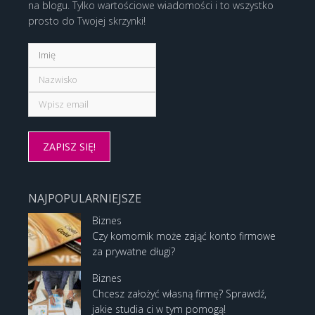
na blogu. Tylko wartościowe wiadomości i to wszystko
prosto do Twojej skrzynki!
NAJPOPULARNIEJSZE
Biznes
Czy komornik może zająć konto firmowe
za prywatne długi?
Biznes
Chcesz założyć własną firmę? Sprawdź,
jakie studia ci w tym pomogą!