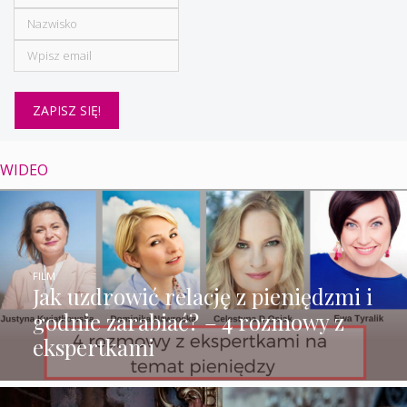
WIDEO
FILM
Jak uzdrowić relację z pieniędzmi i
godnie zarabiać? – 4 rozmowy z
ekspertkami