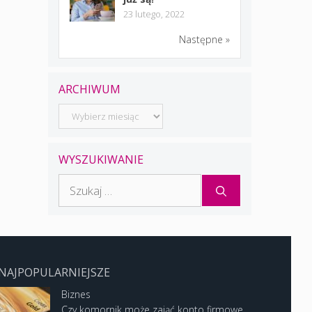
23 lutego, 2022
Następne »
ARCHIWUM
Archiwum
WYSZUKIWANIE
Szukaj:
NAJPOPULARNIEJSZE
Biznes
Czy komornik może zająć konto firmowe