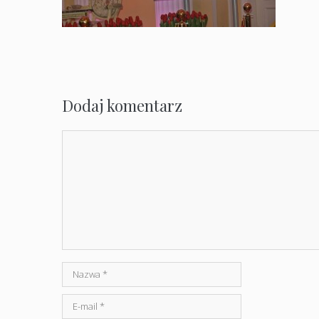
Dodaj komentarz
Komentarz
Nazwa
E-