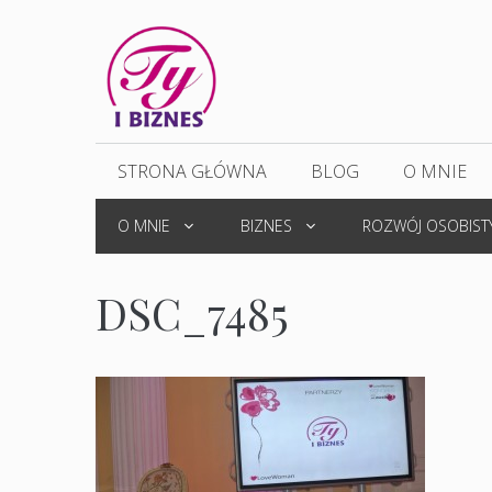
Przejdź
do
treści
STRONA GŁÓWNA
BLOG
O MNIE
O MNIE
BIZNES
ROZWÓJ OSOBIST
DSC_7485