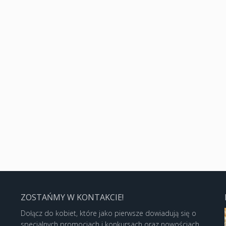
ZOSTAŃMY W KONTAKCIE!
Dołącz do kobiet, które jako pierwsze dowiadują się o
specjalnych promocjach i konkursach oraz nowościach