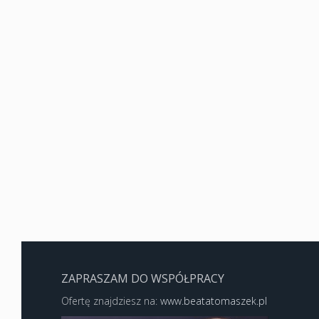
ZAPRASZAM DO WSPÓŁPRACY
Ofertę znajdziesz na:
www.beatatomaszek.pl