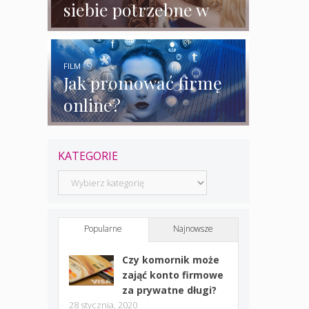
siebie potrzebne w
biznesie?
FILM
Jak promować firmę
online?
KATEGORIE
Kategorie
Popularne
Najnowsze
Czy komornik może
zająć konto firmowe
za prywatne długi?
28 stycznia, 2020