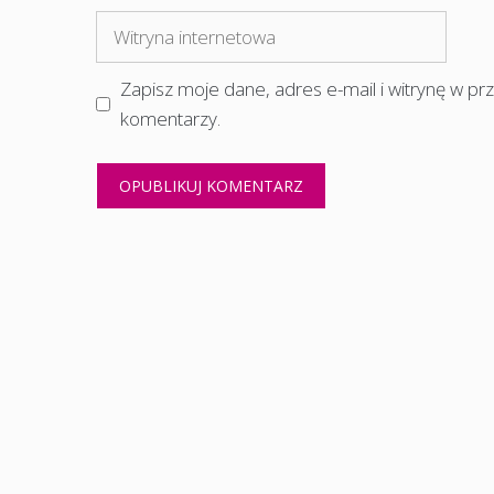
mail
Witryna
internetowa
Zapisz moje dane, adres e-mail i witrynę w p
komentarzy.