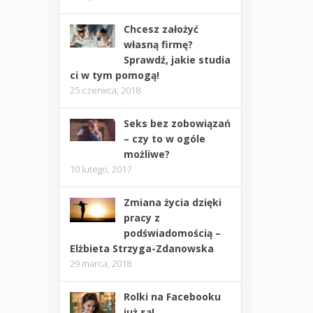
Chcesz założyć
własną firmę?
Sprawdź, jakie studia
ci w tym pomogą!
25 czerwca, 2018
Seks bez zobowiązań
– czy to w ogóle
możliwe?
10 lutego, 2017
Zmiana życia dzięki
pracy z
podświadomością –
Elżbieta Strzyga-Zdanowska
29 marca, 2018
Rolki na Facebooku
już są!