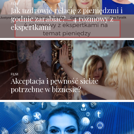
FILM
Jak uzdrowić relację z pieniędzmi i
godnie zarabiać? – 4 rozmowy z
ekspertkami
FILM
Akceptacja i pewność siebie
potrzebne w biznesie?