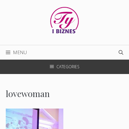
Przejdź
do
treści
MENU
CATEGORIES
lovewoman