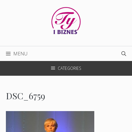
Przejdź
do
treści
MENU
CATEGORIES
DSC_6759