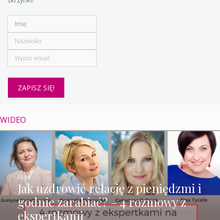
WIDEO
FILM
Jak uzdrowić relację z pieniędzmi i
godnie zarabiać? – 4 rozmowy z
ekspertkami