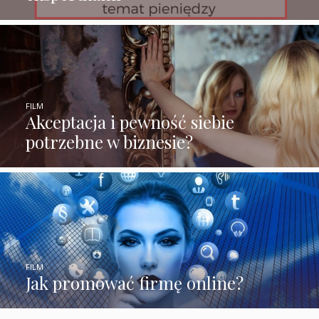
FILM
Akceptacja i pewność siebie
potrzebne w biznesie?
FILM
Jak promować firmę online?