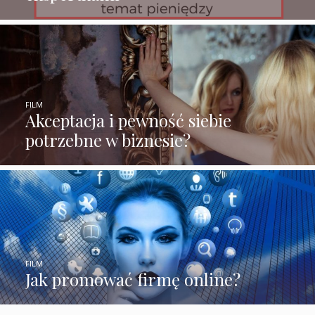
FILM
Akceptacja i pewność siebie
potrzebne w biznesie?
FILM
Jak promować firmę online?