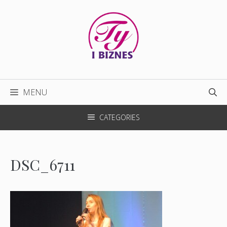
Przejdź
do
treści
MENU
CATEGORIES
DSC_6711