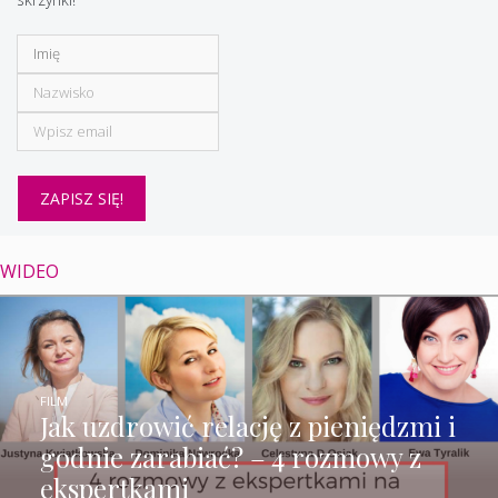
WIDEO
FILM
Jak uzdrowić relację z pieniędzmi i
godnie zarabiać? – 4 rozmowy z
ekspertkami