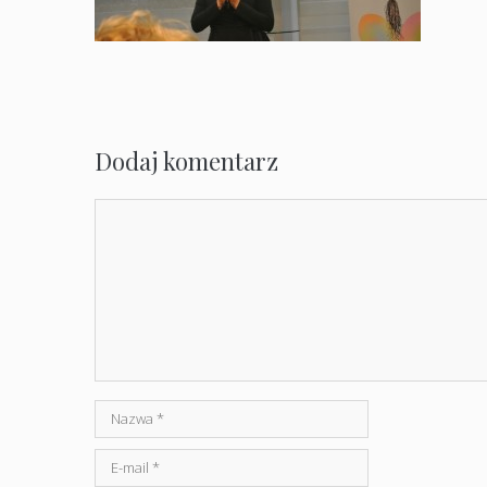
Dodaj komentarz
Komentarz
Nazwa
E-