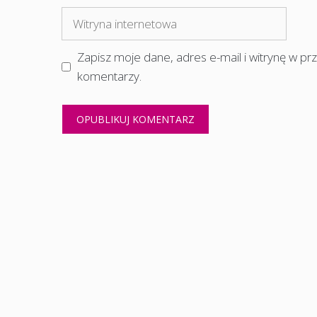
mail
Witryna
internetowa
Zapisz moje dane, adres e-mail i witrynę w p
komentarzy.