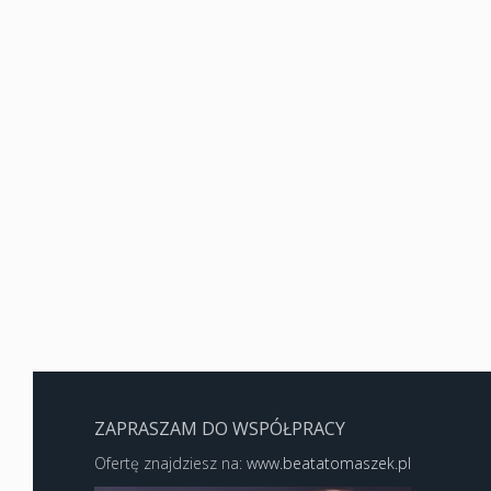
ZAPRASZAM DO WSPÓŁPRACY
Ofertę znajdziesz na:
www.beatatomaszek.pl