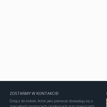
ZOSTAŃMY W KONTAKCIE!
Dołącz do kobiet, które jako pierwsze dowiadują się o
specjalnych promocjach i konkursach oraz nowościach