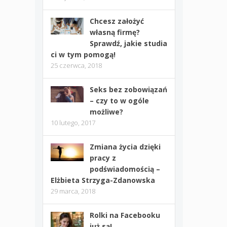
Chcesz założyć
własną firmę?
Sprawdź, jakie studia
ci w tym pomogą!
25 czerwca, 2018
Seks bez zobowiązań
– czy to w ogóle
możliwe?
10 lutego, 2017
Zmiana życia dzięki
pracy z
podświadomością –
Elżbieta Strzyga-Zdanowska
29 marca, 2018
Rolki na Facebooku
już są!