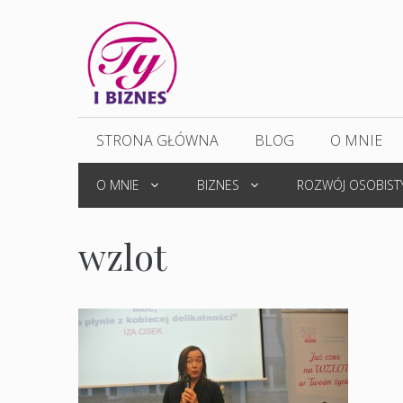
Przejdź
do
treści
STRONA GŁÓWNA
BLOG
O MNIE
O MNIE
BIZNES
ROZWÓJ OSOBIST
wzlot