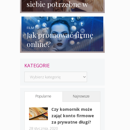
siebie potrzebne w
biznesie?
FILM
Jak promować firmę
online?
KATEGORIE
Kategorie
Popularne
Najnowsze
Czy komornik może
zająć konto firmowe
za prywatne długi?
28 stycznia, 2020