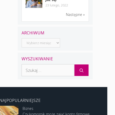
23 lutego, 2022
Następne »
ARCHIWUM
Archiwum
WYSZUKIWANIE
Szukaj:
NAJPOPULARNIEJSZE
Biznes
Czy komornik może zająć konto firmowe