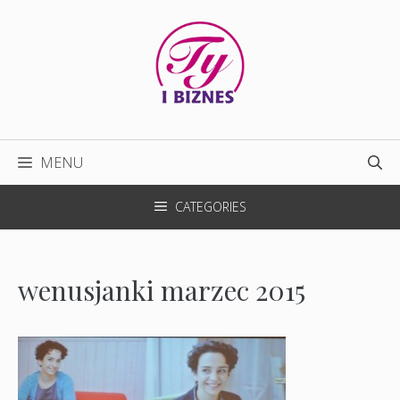
Przejdź
do
treści
MENU
CATEGORIES
wenusjanki marzec 2015