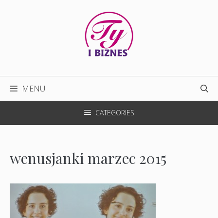
Przejdź
do
treści
MENU
CATEGORIES
wenusjanki marzec 2015