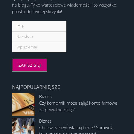
na blogu. Tylko wartościowe wiadomości i to wszystko
prosto do Twojej skrzynki!
NAJPOPULARNIEJSZE
Biznes
Czy komornik może zająć konto firmowe
za prywatne długi?
Biznes
Chcesz założyć własną firmę? Sprawdź,