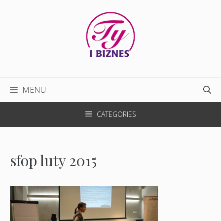
Przejdź
do
treści
MENU
CATEGORIES
sfop luty 2015