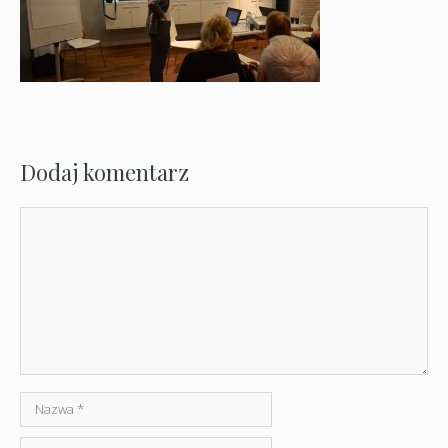
Dodaj komentarz
Komentarz
Nazwa