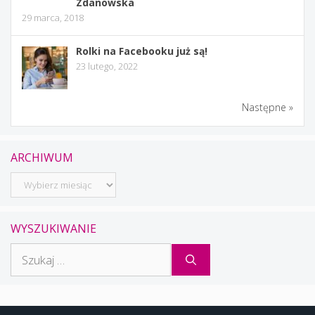
Zdanowska
29 marca, 2018
Rolki na Facebooku już są!
23 lutego, 2022
Następne »
ARCHIWUM
Archiwum
WYSZUKIWANIE
Szukaj: