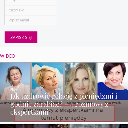
WIDEO
FILM
Jak uzdrowić relację z pieniędzmi i
godnie zarabiać? – 4 rozmowy z
ekspertkami