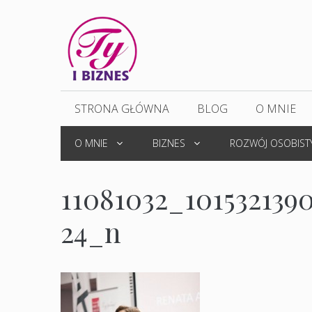
Przejdź
do
treści
STRONA GŁÓWNA
BLOG
O MNIE
O MNIE
BIZNES
ROZWÓJ OSOBIST
11081032_101532139
24_n