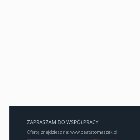
ZAPRASZAM DO WSPÓŁPRACY
Ofertę znajdziesz na:
www.beatatomaszek.pl