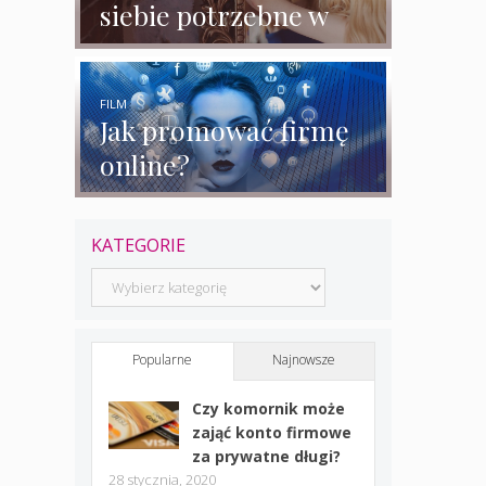
siebie potrzebne w
biznesie?
FILM
Jak promować firmę
online?
KATEGORIE
Kategorie
Popularne
Najnowsze
Czy komornik może
zająć konto firmowe
za prywatne długi?
28 stycznia, 2020