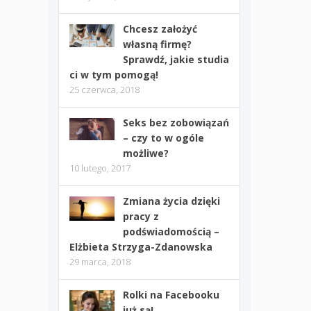
Chcesz założyć
własną firmę?
Sprawdź, jakie studia
ci w tym pomogą!
25 czerwca, 2018
Seks bez zobowiązań
– czy to w ogóle
możliwe?
10 lutego, 2017
Zmiana życia dzięki
pracy z
podświadomością –
Elżbieta Strzyga-Zdanowska
29 marca, 2018
Rolki na Facebooku
już są!