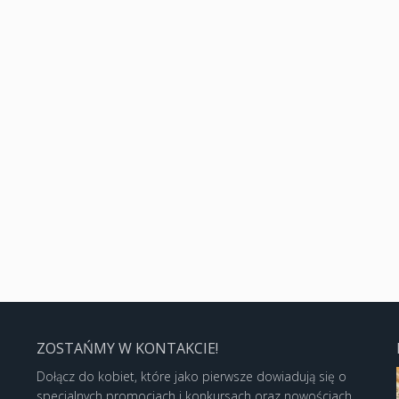
ZOSTAŃMY W KONTAKCIE!
Dołącz do kobiet, które jako pierwsze dowiadują się o
specjalnych promocjach i konkursach oraz nowościach