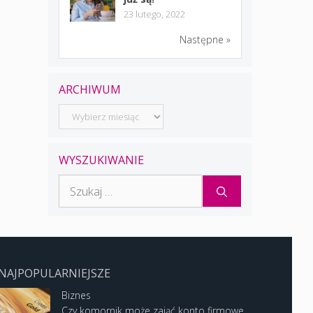
23 lutego, 2022
Następne »
ARCHIWUM
Archiwum
WYSZUKIWANIE
Szukaj:
NAJPOPULARNIEJSZE
Biznes
Czy komornik może zająć konto firmowe