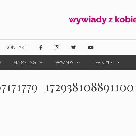
KONTAKT
Y
MARKETING
WYWIADY
LIFE STYLE
07171779_172938108891100