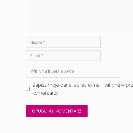
Nazwa
E-
mail
Witryna
internetowa
Zapisz moje dane, adres e-mail i witrynę w p
komentarzy.