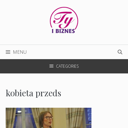
Przejdź
do
treści
MENU
CATEGORIES
kobieta przeds