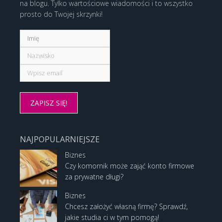
na blogu. Tylko wartościowe wiadomości i to wszystko
prosto do Twojej skrzynki!
NAJPOPULARNIEJSZE
Biznes
Czy komornik może zająć konto firmowe
za prywatne długi?
Biznes
Chcesz założyć własną firmę? Sprawdź,
jakie studia ci w tym pomogą!