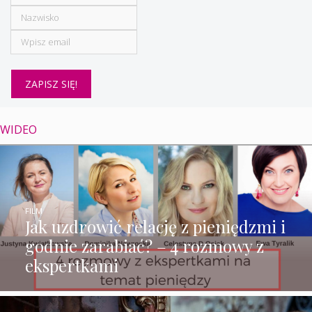
WIDEO
FILM
Jak uzdrowić relację z pieniędzmi i
godnie zarabiać? – 4 rozmowy z
ekspertkami