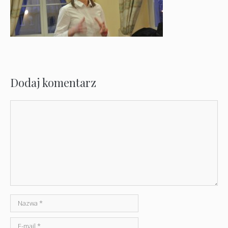
Dodaj komentarz
Komentarz
Nazwa
E-