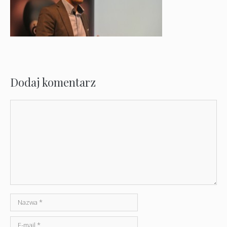
Dodaj komentarz
Komentarz
Nazwa
E-