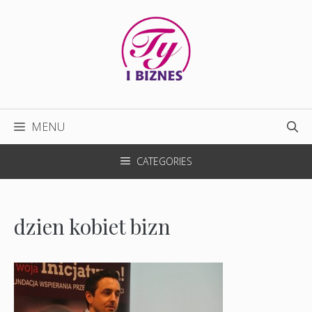
Przejdź
do
treści
MENU
CATEGORIES
dzien kobiet bizn