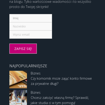
na blogu. Tylko wartościowe wiadomości i to wszystko
prosto do Twojej skrzynki!
NAJPOPULARNIEJSZE
Biznes
Czy komornik może zająć konto firmowe
za prywatne długi?
Biznes
Chcesz założyć własną firmę? Sprawdź,
jakie studia ci w tym pomogą!