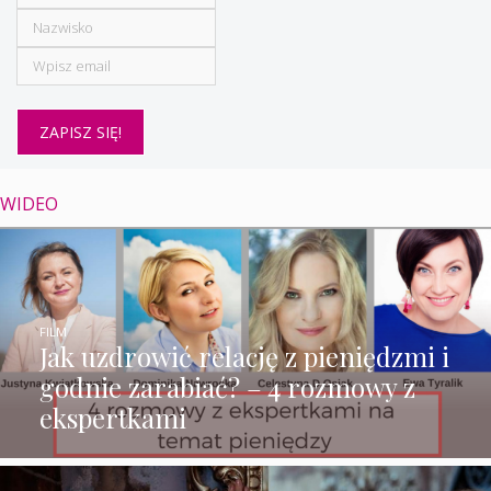
WIDEO
FILM
Jak uzdrowić relację z pieniędzmi i
godnie zarabiać? – 4 rozmowy z
ekspertkami