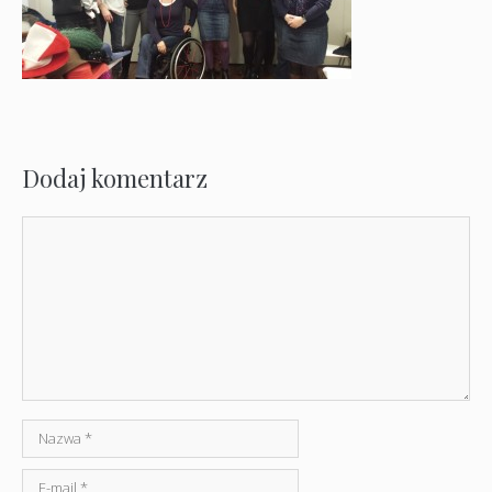
Dodaj komentarz
Komentarz
Nazwa
E-