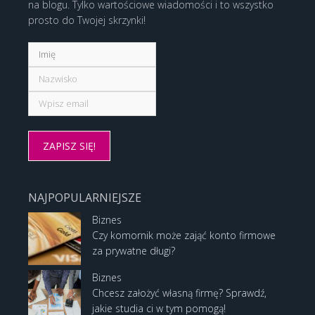
na blogu. Tylko wartościowe wiadomości i to wszystko
prosto do Twojej skrzynki!
NAJPOPULARNIEJSZE
Biznes
Czy komornik może zająć konto firmowe
za prywatne długi?
Biznes
Chcesz założyć własną firmę? Sprawdź,
jakie studia ci w tym pomogą!