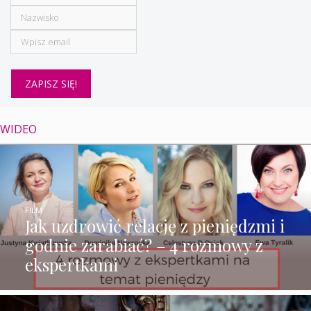
WIDEO
FILM
Jak uzdrowić relację z pieniędzmi i
godnie zarabiać? – 4 rozmowy z
ekspertkami