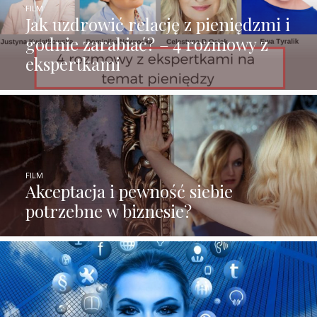
FILM
Jak uzdrowić relację z pieniędzmi i
godnie zarabiać? – 4 rozmowy z
ekspertkami
FILM
Akceptacja i pewność siebie
potrzebne w biznesie?