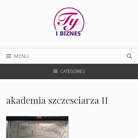
Przejdź
do
treści
MENU
CATEGORIES
akademia szczesciarza II