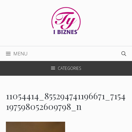
Przejdź
do
treści
MENU
CATEGORIES
11054414_855294741196671_7154
197598052609798_n