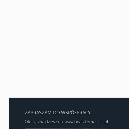
ZAPRASZAM DO WSPÓŁPRACY
Ofertę znajdziesz na:
www.beatatomaszek.pl