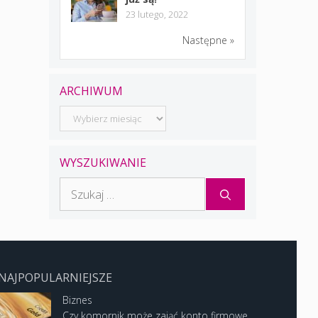
23 lutego, 2022
Następne »
ARCHIWUM
Archiwum
WYSZUKIWANIE
Szukaj:
NAJPOPULARNIEJSZE
Biznes
Czy komornik może zająć konto firmowe