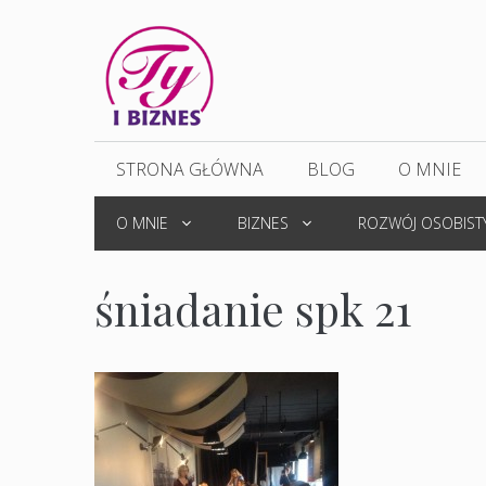
Przejdź
do
treści
STRONA GŁÓWNA
BLOG
O MNIE
O MNIE
BIZNES
ROZWÓJ OSOBIST
śniadanie spk 21