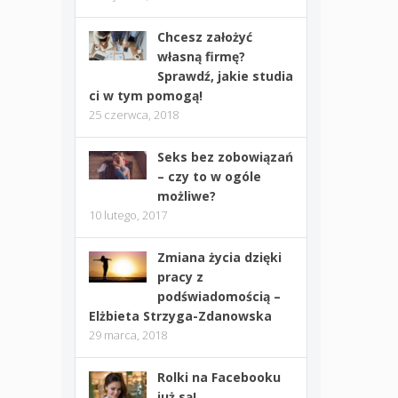
Chcesz założyć
własną firmę?
Sprawdź, jakie studia
ci w tym pomogą!
25 czerwca, 2018
Seks bez zobowiązań
– czy to w ogóle
możliwe?
10 lutego, 2017
Zmiana życia dzięki
pracy z
podświadomością –
Elżbieta Strzyga-Zdanowska
29 marca, 2018
Rolki na Facebooku
już są!