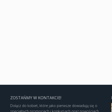
ZOSTAŃMY W KONTAKCIE!
Dołącz do kobiet, które jako pierwsze dowiadują się o
specjalnych promocjach i konkursach oraz nowościach