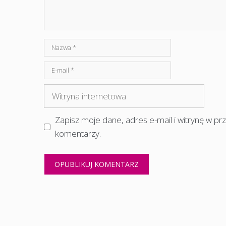
Nazwa
E-
mail
Witryna
internetowa
Zapisz moje dane, adres e-mail i witrynę w p
komentarzy.