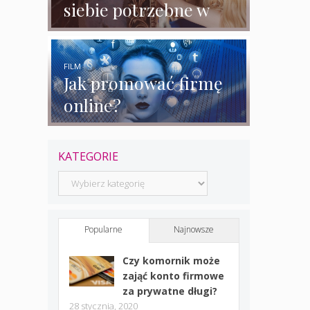
siebie potrzebne w
biznesie?
FILM
Jak promować firmę
online?
KATEGORIE
Kategorie
Popularne
Najnowsze
Czy komornik może
zająć konto firmowe
za prywatne długi?
28 stycznia, 2020