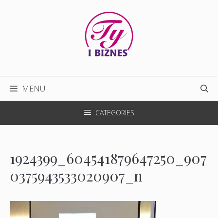
Przejdź
do
treści
MENU
CATEGORIES
1924399_604541879647250_907
0375943533020907_n