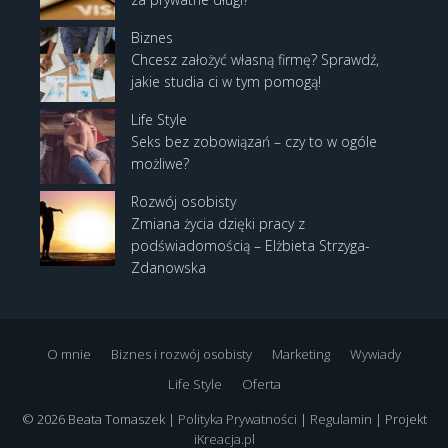
Biznes
Chcesz założyć własną firmę? Sprawdź,
jakie studia ci w tym pomogą!
Life Style
Seks bez zobowiązań – czy to w ogóle
możliwe?
Rozwój osobisty
Zmiana życia dzięki pracy z
podświadomością – Elżbieta Strzyga-
Zdanowska
O mnie
Biznes i rozwój osobisty
Marketing
Wywiady
Life Style
Oferta
© 2026 Beata Tomaszek |
Polityka Prywatności
|
Regulamin
| Projekt
iKreacja.pl