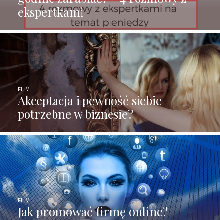
ekspertkami
FILM
Akceptacja i pewność siebie
potrzebne w biznesie?
FILM
Jak promować firmę online?