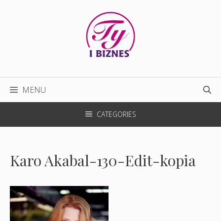
Przejdź
do
treści
MENU
CATEGORIES
Karo Akabal-130-Edit-kopia