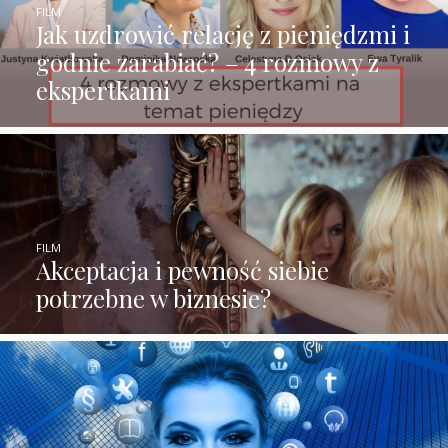
FILM
Jak uzdrowić relację z pieniędzmi i
godnie zarabiać? – 4 rozmowy z
ekspertkami
FILM
Akceptacja i pewność siebie
potrzebne w biznesie?