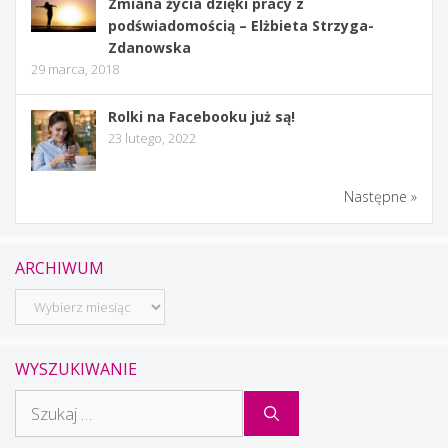
Zmiana życia dzięki pracy z
podświadomością – Elżbieta Strzyga-
Zdanowska
29 marca, 2018
Rolki na Facebooku już są!
23 lutego, 2022
Następne »
ARCHIWUM
Archiwum
WYSZUKIWANIE
Szukaj: