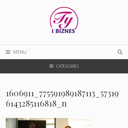
Przejdź
do
treści
MENU
CATEGORIES
1606911_775591989187113_57319
6143285116818_n