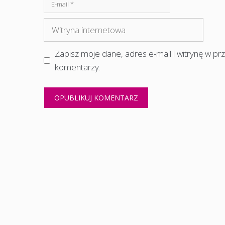
E-
mail
Witryna
internetowa
Zapisz moje dane, adres e-mail i witrynę w p
komentarzy.