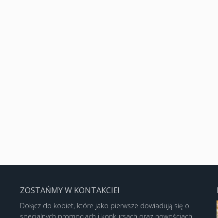
ZOSTAŃMY W KONTAKCIE!
Dołącz do kobiet, które jako pierwsze dowiadują się o
specjalnych promocjach i konkursach oraz nowościach