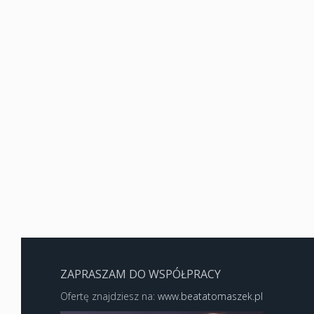
ZAPRASZAM DO WSPÓŁPRACY
Ofertę znajdziesz na:
www.beatatomaszek.pl