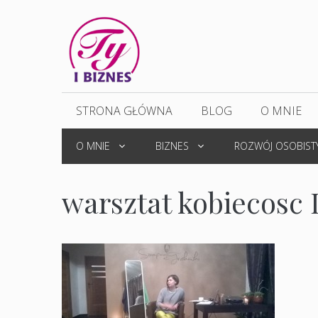
Przejdź
do
treści
STRONA GŁÓWNA
BLOG
O MNIE
O MNIE
BIZNES
ROZWÓJ OSOBIST
warsztat kobiecosc