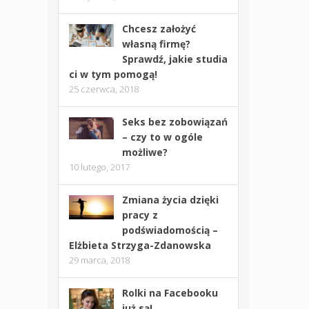
Chcesz założyć
własną firmę?
Sprawdź, jakie studia
ci w tym pomogą!
25 czerwca, 2018
Seks bez zobowiązań
– czy to w ogóle
możliwe?
10 lutego, 2017
Zmiana życia dzięki
pracy z
podświadomością –
Elżbieta Strzyga-Zdanowska
29 marca, 2018
Rolki na Facebooku
już są!