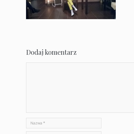
Dodaj komentarz
Komentarz
Nazwa