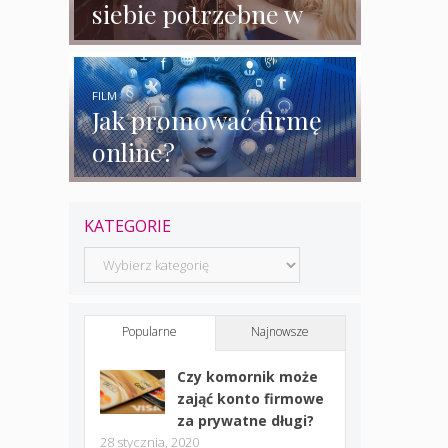
siebie potrzebne w
biznesie?
FILM
Jak promować firmę
online?
KATEGORIE
Kategorie
Popularne
Najnowsze
Czy komornik może
zająć konto firmowe
za prywatne długi?
28 stycznia, 2020