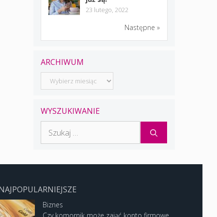
23 lutego, 2022
Następne »
ARCHIWUM
Archiwum
WYSZUKIWANIE
Szukaj:
NAJPOPULARNIEJSZE
Biznes
Czy komornik może zająć konto firmowe