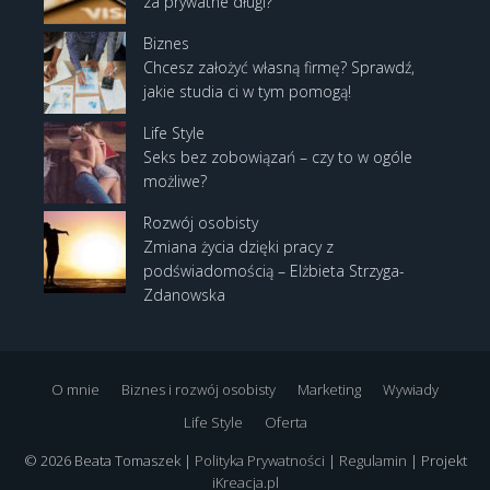
za prywatne długi?
Biznes
Chcesz założyć własną firmę? Sprawdź,
jakie studia ci w tym pomogą!
Life Style
Seks bez zobowiązań – czy to w ogóle
możliwe?
Rozwój osobisty
Zmiana życia dzięki pracy z
podświadomością – Elżbieta Strzyga-
Zdanowska
O mnie
Biznes i rozwój osobisty
Marketing
Wywiady
Life Style
Oferta
© 2026 Beata Tomaszek |
Polityka Prywatności
|
Regulamin
| Projekt
iKreacja.pl