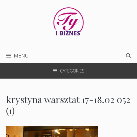
Przejdź
do
treści
MENU
CATEGORIES
krystyna warsztat 17-18.02 052
(1)