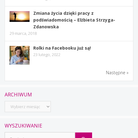
Zmiana życia dzięki pracy z
podświadomością – Elżbieta Strzyga-
Zdanowska
29 marca, 2018
Rolki na Facebooku już są!
23 lutego, 2022
Następne »
ARCHIWUM
Archiwum
WYSZUKIWANIE
Szukaj: