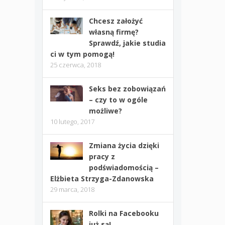
Chcesz założyć
własną firmę?
Sprawdź, jakie studia
ci w tym pomogą!
25 czerwca, 2018
Seks bez zobowiązań
– czy to w ogóle
możliwe?
10 lutego, 2017
Zmiana życia dzięki
pracy z
podświadomością –
Elżbieta Strzyga-Zdanowska
29 marca, 2018
Rolki na Facebooku
już są!