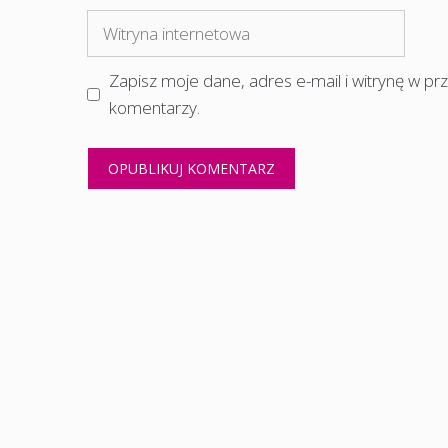
mail
Witryna
internetowa
Zapisz moje dane, adres e-mail i witrynę w p
komentarzy.