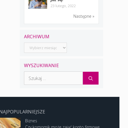
23 lutego, 2022
Następne »
ARCHIWUM
Archiwum
WYSZUKIWANIE
Szukaj:
NAJPOPULARNIEJSZE
Biznes
Czy komornik może zająć konto firmowe