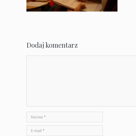
Dodaj komentarz
Komentarz
Nazwa
E-