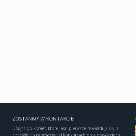
ZOSTAŃMY W KONTAKCIE!
Dołącz do kobiet, które jako pierwsze dowiadują się o
specjalnych promocjach i konkursach oraz nowościach