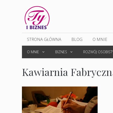
Przejdź
do
treści
STRONA GŁÓWNA
BLOG
O MNIE
O MNIE
BIZNES
ROZWÓJ OSOBIST
Kawiarnia Fabryczn