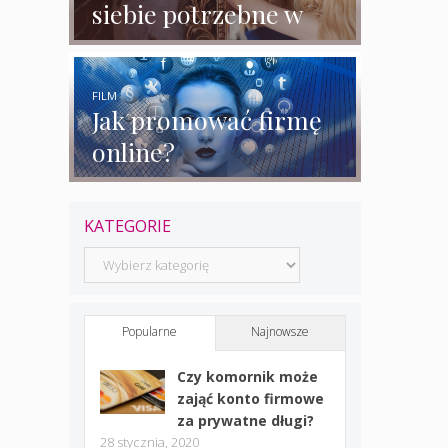
siebie potrzebne w
biznesie?
FILM
Jak promować firmę
online?
KATEGORIE
Kategorie
Popularne
Najnowsze
Czy komornik może
zająć konto firmowe
za prywatne długi?
28 stycznia, 2020