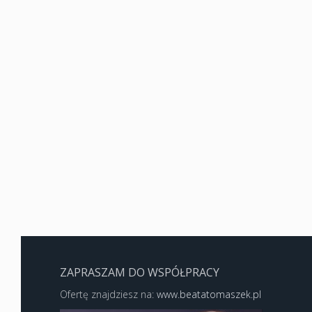
ZAPRASZAM DO WSPÓŁPRACY
Ofertę znajdziesz na:
www.beatatomaszek.pl