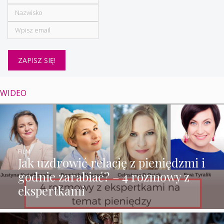
WIDEO
FILM
Jak uzdrowić relację z pieniędzmi i
godnie zarabiać? – 4 rozmowy z
ekspertkami