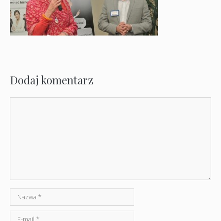
Dodaj komentarz
Komentarz
Nazwa
E-