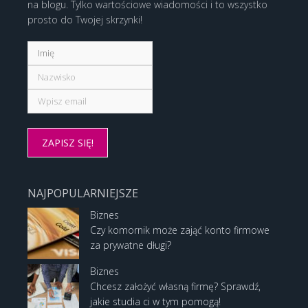
na blogu. Tylko wartościowe wiadomości i to wszystko
prosto do Twojej skrzynki!
NAJPOPULARNIEJSZE
Biznes
Czy komornik może zająć konto firmowe
za prywatne długi?
Biznes
Chcesz założyć własną firmę? Sprawdź,
jakie studia ci w tym pomogą!