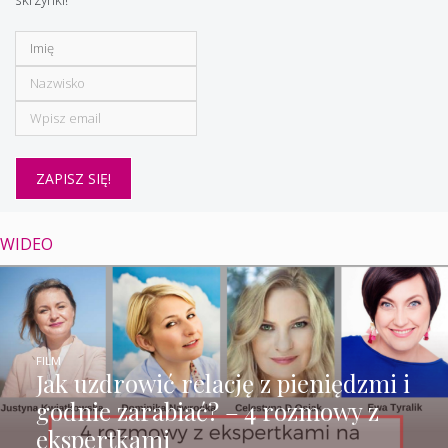
WIDEO
FILM
Jak uzdrowić relację z pieniędzmi i
godnie zarabiać? – 4 rozmowy z
ekspertkami