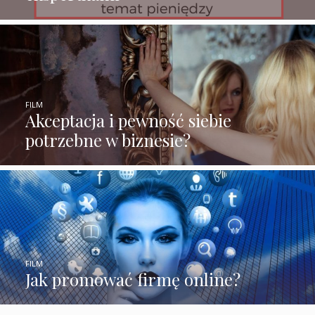
FILM
Akceptacja i pewność siebie
potrzebne w biznesie?
FILM
Jak promować firmę online?