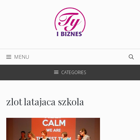
Przejdź
do
treści
MENU
CATEGORIES
zlot latajaca szkola