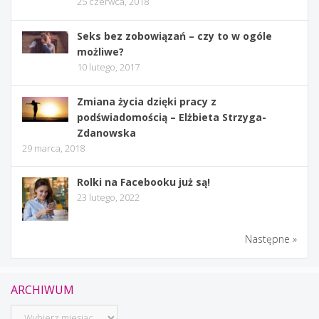
25 czerwca, 2018
Seks bez zobowiązań – czy to w ogóle
możliwe?
10 lutego, 2017
Zmiana życia dzięki pracy z
podświadomością – Elżbieta Strzyga-
Zdanowska
29 marca, 2018
Rolki na Facebooku już są!
23 lutego, 2022
Następne »
ARCHIWUM
Archiwum