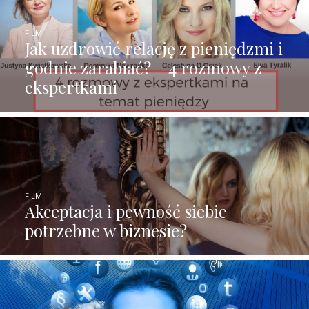
FILM
Jak uzdrowić relację z pieniędzmi i
godnie zarabiać? – 4 rozmowy z
ekspertkami
FILM
Akceptacja i pewność siebie
potrzebne w biznesie?