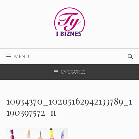
Przejdź
do
treści
MENU
CATEGORIES
10934370_10205162942133789_1
190397572_n