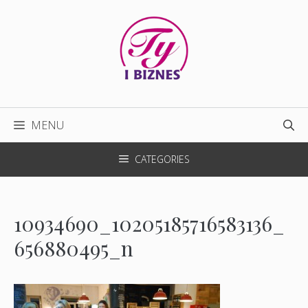
Przejdź
do
treści
MENU
CATEGORIES
10934690_10205185716583136_
656880495_n