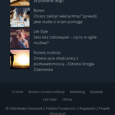
za prywatne długi?
Biznes
Chcesz założyć własną firmę? Sprawdź,
jakie studia ci w tym pomogą!
Life Style
Seks bez zobowiązań – czy to w ogóle
możliwe?
Rozwój osobisty
Zmiana życia dzięki pracy z
podświadomością – Elżbieta Strzyga-
Zdanowska
O mnie
Biznes i rozwój osobisty
Marketing
Wywiady
Life Style
Oferta
© 2026 Beata Tomaszek |
Polityka Prywatności
|
Regulamin
| Projekt
iKreacja.pl