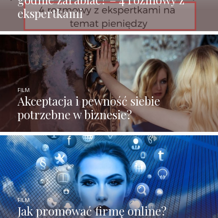
ekspertkami
FILM
Akceptacja i pewność siebie
potrzebne w biznesie?
FILM
Jak promować firmę online?