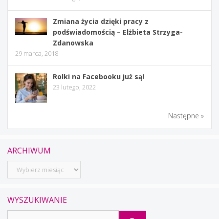
Zmiana życia dzięki pracy z
podświadomością – Elżbieta Strzyga-
Zdanowska
29 marca, 2018
Rolki na Facebooku już są!
23 lutego, 2022
Następne »
ARCHIWUM
Archiwum
WYSZUKIWANIE
Szukaj: