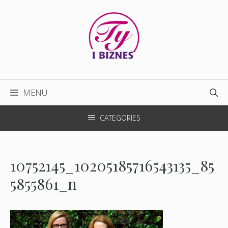
Przejdź
do
treści
MENU
CATEGORIES
10752145_10205185716543135_85
5855861_n