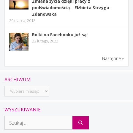
Zmiana życia dzięki pracy z
podświadomością – Elżbieta Strzyga-
Zdanowska
29 marca, 2018
Rolki na Facebooku już są!
23 lutego, 2022
Następne »
ARCHIWUM
Archiwum
WYSZUKIWANIE
Szukaj: