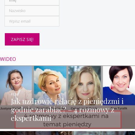
WIDEO
FILM
Jak uzdrowić relację z pieniędzmi i
godnie zarabiać? – 4 rozmowy z
ekspertkami