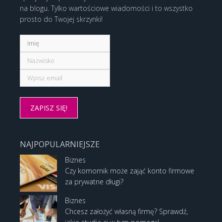
na blogu. Tylko wartościowe wiadomości i to wszystko
prosto do Twojej skrzynki!
NAJPOPULARNIEJSZE
Biznes
Czy komornik może zająć konto firmowe
za prywatne długi?
Biznes
Chcesz założyć własną firmę? Sprawdź,