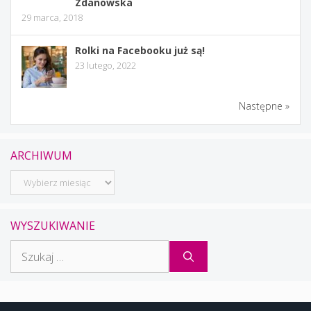
Zdanowska
29 marca, 2018
Rolki na Facebooku już są!
23 lutego, 2022
Następne »
ARCHIWUM
Archiwum
WYSZUKIWANIE
Szukaj: