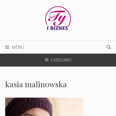
Przejdź
do
treści
MENU
CATEGORIES
kasia malinowska