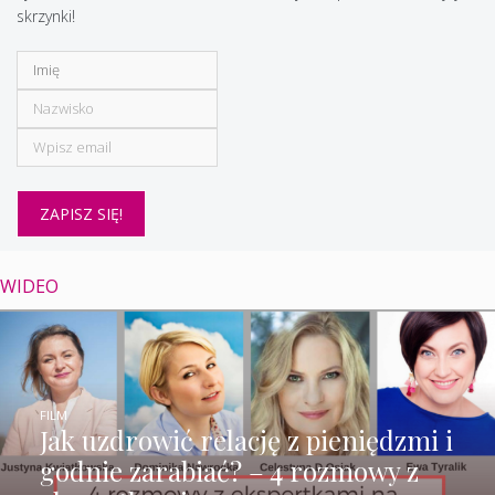
skrzynki!
WIDEO
FILM
Jak uzdrowić relację z pieniędzmi i
godnie zarabiać? – 4 rozmowy z