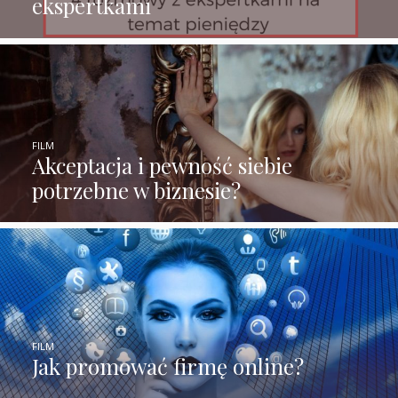
ekspertkami
FILM
Akceptacja i pewność siebie
potrzebne w biznesie?
FILM
Jak promować firmę online?