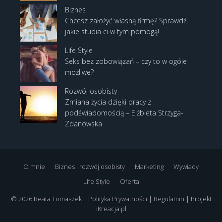
Biznes
Chcesz założyć własną firmę? Sprawdź,
jakie studia ci w tym pomogą!
Life Style
Seks bez zobowiązań – czy to w ogóle
możliwe?
Rozwój osobisty
Zmiana życia dzięki pracy z
podświadomością – Elżbieta Strzyga-
Zdanowska
O mnie
Biznes i rozwój osobisty
Marketing
Wywiady
Life Style
Oferta
© 2026 Beata Tomaszek |
Polityka Prywatności
|
Regulamin
| Projekt
iKreacja.pl