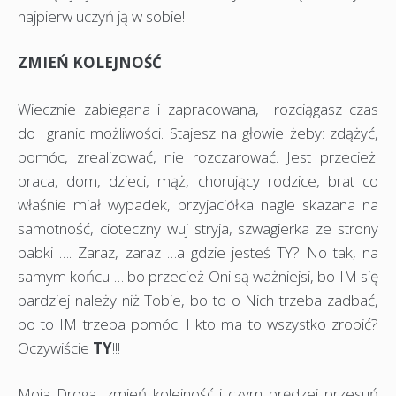
najpierw uczyń ją w sobie!
ZMIEŃ KOLEJNOŚĆ
Wiecznie zabiegana i zapracowana, rozciągasz czas
do granic możliwości. Stajesz na głowie żeby: zdążyć,
pomóc, zrealizować, nie rozczarować. Jest przecież:
praca, dom, dzieci, mąż, chorujący rodzice, brat co
właśnie miał wypadek, przyjaciółka nagle skazana na
samotność, cioteczny wuj stryja, szwagierka ze strony
babki …. Zaraz, zaraz …a gdzie jesteś TY? No tak, na
samym końcu … bo przecież Oni są ważniejsi, bo IM się
bardziej należy niż Tobie, bo to o Nich trzeba zadbać,
bo to IM trzeba pomóc. I kto ma to wszystko zrobić?
Oczywiście
TY
!!!
Moja Droga, zmień kolejność i czym prędzej przesuń