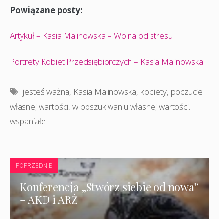
Powiązane posty:
Artykuł – Kasia Malinowska – Wolna od stresu
Portrety Kobiet Przedsiębiorczych – Kasia Malinowska
Tagi
jesteś ważna
,
Kasia Malinowska
,
kobiety
,
poczucie
własnej wartości
,
w poszukiwaniu własnej wartości
,
wspaniałe
POPRZEDNIE
Konferencja „Stwórz siebie od nowa”
– AKD i ARŻ