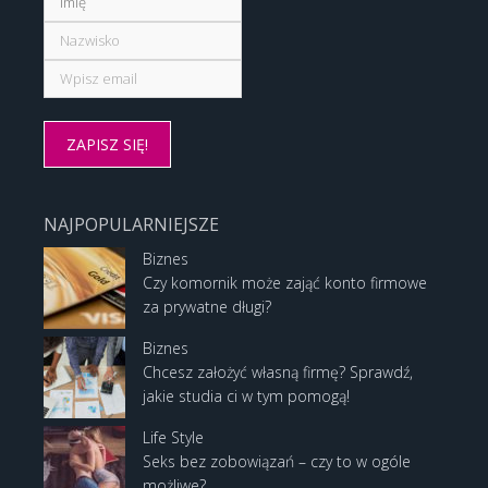
NAJPOPULARNIEJSZE
Biznes
Czy komornik może zająć konto firmowe
za prywatne długi?
Biznes
Chcesz założyć własną firmę? Sprawdź,
jakie studia ci w tym pomogą!
Life Style
Seks bez zobowiązań – czy to w ogóle
możliwe?