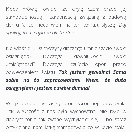
Kiedy mówię Jowicie, że chylę czoła przed jej
samodzielnością i zaradnością związaną z budową
domu (a co nieco wiem na ten temat), słyszę;
‘Daj
spokój, to nie było wcale trudne’.
No właśnie … Dziewczyny dlaczego umniejszacie swoje
osiągnięcia? Dlaczego dewaluujecie swoje
umiejętności? Dlaczego czujecie opór przed
powiedzeniem światu:
Tak jestem genialna! Sama
sobie na to zapracowałam! Wiem, że dużo
osiągnęłam i jestem z siebie dumna!
Wciąż pokutuje w nas syndrom skromnej dziewczynki.
Tak większość z nas była wychowana. Nie było w
dobrym tonie tak zwane ‘wychylanie’ się, … bo zaraz
przyklejano nam łatkę ‘samochwała co w kącie stała’.