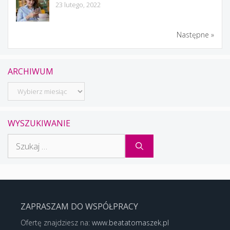
23 lutego, 2022
Następne »
ARCHIWUM
Archiwum
WYSZUKIWANIE
Szukaj:
ZAPRASZAM DO WSPÓŁPRACY
Ofertę znajdziesz na:
www.beatatomaszek.pl