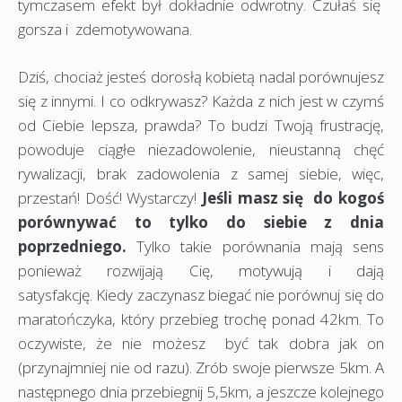
tymczasem efekt był dokładnie odwrotny. Czułaś się
gorsza i zdemotywowana.
Dziś, chociaż jesteś dorosłą kobietą nadal porównujesz
się z innymi. I co odkrywasz? Każda z nich jest w czymś
od Ciebie lepsza, prawda? To budzi Twoją frustrację,
powoduje ciągłe niezadowolenie, nieustanną chęć
rywalizacji, brak zadowolenia z samej siebie, więc,
przestań! Dość! Wystarczy!
Jeśli masz się do kogoś
porównywać to tylko do siebie z dnia
poprzedniego.
Tylko takie porównania mają sens
ponieważ rozwijają Cię, motywują i dają
satysfakcję. Kiedy zaczynasz biegać nie porównuj się do
maratończyka, który przebieg trochę ponad 42km. To
oczywiste, że nie możesz być tak dobra jak on
(przynajmniej nie od razu). Zrób swoje pierwsze 5km. A
następnego dnia przebiegnij 5,5km, a jeszcze kolejnego