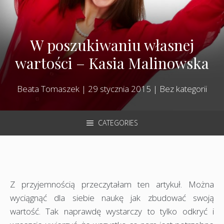
W poszukiwaniu własnej
wartości – Kasia Malinowska
Beata Tomaszek
|
29 stycznia 2015
|
Bez kategorii
CATEGORIES
Z przyjemnością przeczytałam ten artykuł. Można
wyciągnąć dla siebie naukę jak zbudować swoją
wartość. Tak naprawdę wystarczy to tylko odkryć i