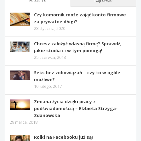
Popularne
Najnowsze
Czy komornik może zająć konto firmowe
za prywatne długi?
28 stycznia, 2020
Chcesz założyć własną firmę? Sprawdź,
jakie studia ci w tym pomogą!
25 czerwca, 2018
Seks bez zobowiązań – czy to w ogóle
możliwe?
10 lutego, 2017
Zmiana życia dzięki pracy z
podświadomością – Elżbieta Strzyga-
Zdanowska
29 marca, 2018
Rolki na Facebooku już są!