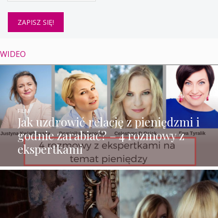
WIDEO
FILM
Jak uzdrowić relację z pieniędzmi i
godnie zarabiać? – 4 rozmowy z
ekspertkami