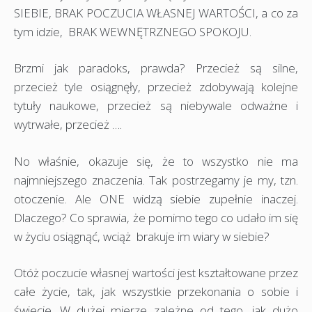
SIEBIE, BRAK POCZUCIA WŁASNEJ WARTOŚCI, a co za
tym idzie, BRAK WEWNĘTRZNEGO SPOKOJU.
Brzmi jak paradoks, prawda? Przecież są silne,
przecież tyle osiągnęły, przecież zdobywają kolejne
tytuły naukowe, przecież są niebywale odważne i
wytrwałe, przecież ….
No właśnie, okazuje się, że to wszystko nie ma
najmniejszego znaczenia. Tak postrzegamy je my, tzn.
otoczenie. Ale ONE widzą siebie zupełnie inaczej.
Dlaczego? Co sprawia, że pomimo tego co udało im się
w życiu osiągnąć, wciąż brakuje im wiary w siebie?
Otóż poczucie własnej wartości jest kształtowane przez
całe życie, tak, jak wszystkie przekonania o sobie i
świecie. W dużej mierze zależne od tego, jak dużo