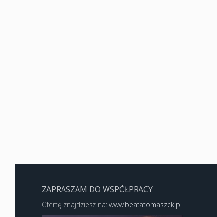
ZAPRASZAM DO WSPÓŁPRACY
Ofertę znajdziesz na:
www.beatatomaszek.pl