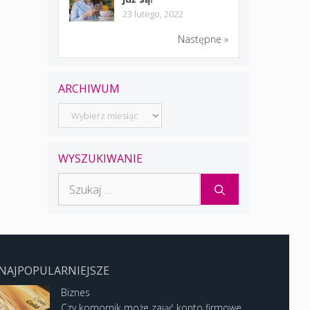
23 lutego, 2022
Następne »
ARCHIWUM
Archiwum
WYSZUKIWANIE
Szukaj:
NAJPOPULARNIEJSZE
Biznes
Czy komornik może zająć konto firmowe