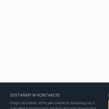
ZOSTAŃMY W KONTAKCIE!
Dołącz do kobiet, które jako pierwsze dowiadują się o
specjalnych promocjach i konkursach oraz nowościach