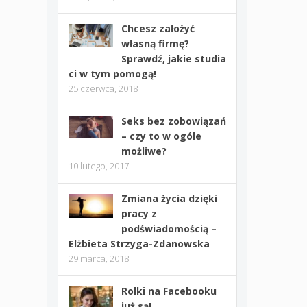
Chcesz założyć
własną firmę?
Sprawdź, jakie studia
ci w tym pomogą!
25 czerwca, 2018
Seks bez zobowiązań
– czy to w ogóle
możliwe?
10 lutego, 2017
Zmiana życia dzięki
pracy z
podświadomością –
Elżbieta Strzyga-Zdanowska
29 marca, 2018
Rolki na Facebooku
już są!