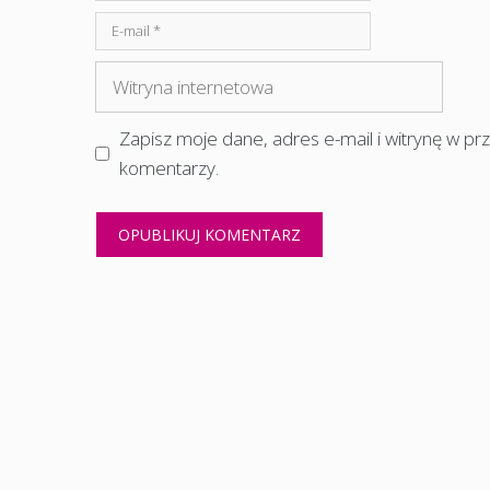
E-
mail
Witryna
internetowa
Zapisz moje dane, adres e-mail i witrynę w p
komentarzy.