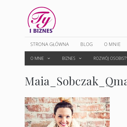
Przejdź
do
treści
STRONA GŁÓWNA
BLOG
O MNIE
O MNIE
BIZNES
ROZWÓJ OSOBIST
Maia_Sobczak_Qm