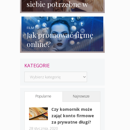
siebie potrzebne w
biznesie?
FILM
Jak promować firmę
online?
KATEGORIE
Kategorie
Popularne
Najnowsze
Czy komornik może
zająć konto firmowe
za prywatne długi?
28 stycznia, 2020