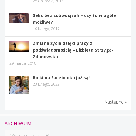
25 czerwca, 2018
Seks bez zobowiązań – czy to w ogóle
możliwe?
10 lutego, 2017
Zmiana życia dzięki pracy z
podświadomością – Elżbieta Strzyga-
Zdanowska
29 marca, 2018
Rolki na Facebooku już są!
23 lutego, 2022
Następne »
ARCHIWUM
Archiwum