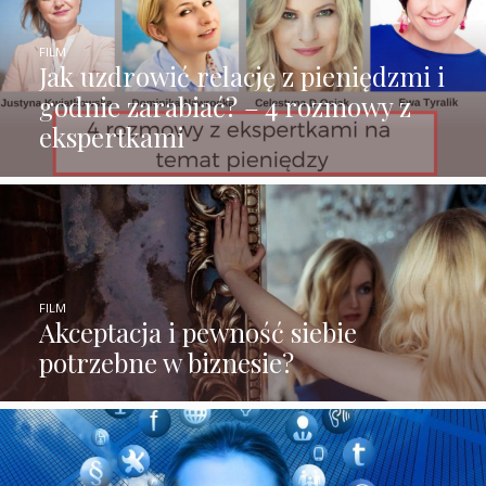
FILM
Jak uzdrowić relację z pieniędzmi i
godnie zarabiać? – 4 rozmowy z
ekspertkami
FILM
Akceptacja i pewność siebie
potrzebne w biznesie?