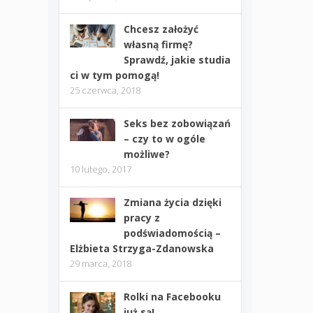
Chcesz założyć
własną firmę?
Sprawdź, jakie studia
ci w tym pomogą!
25 czerwca, 2018
Seks bez zobowiązań
– czy to w ogóle
możliwe?
10 lutego, 2017
Zmiana życia dzięki
pracy z
podświadomością –
Elżbieta Strzyga-Zdanowska
29 marca, 2018
Rolki na Facebooku
już są!