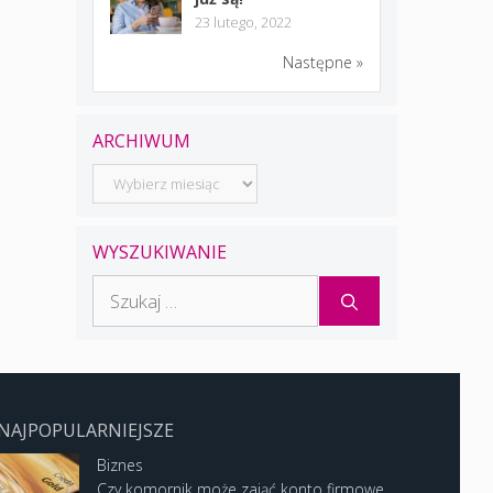
23 lutego, 2022
Następne »
ARCHIWUM
Archiwum
WYSZUKIWANIE
Szukaj:
NAJPOPULARNIEJSZE
Biznes
Czy komornik może zająć konto firmowe