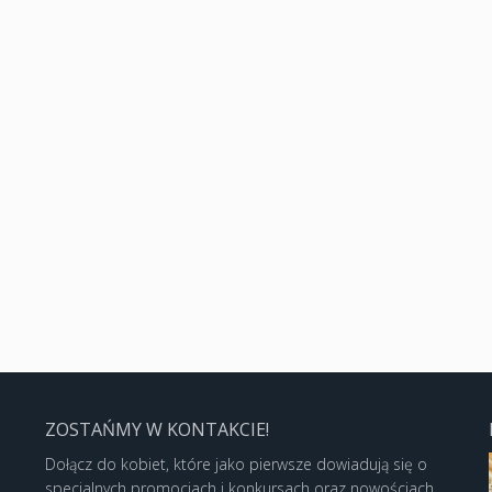
ZOSTAŃMY W KONTAKCIE!
Dołącz do kobiet, które jako pierwsze dowiadują się o
specjalnych promocjach i konkursach oraz nowościach