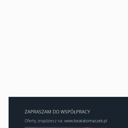
ZAPRASZAM DO WSPÓŁPRACY
Ofertę znajdziesz na:
www.beatatomaszek.pl