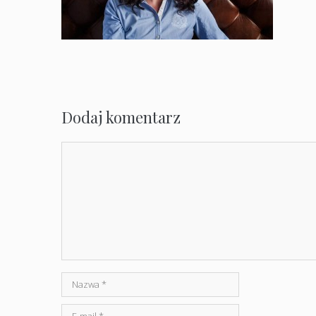
Dodaj komentarz
Komentarz
Nazwa
E-