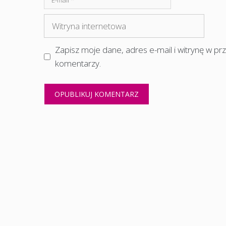
mail
Witryna
internetowa
Zapisz moje dane, adres e-mail i witrynę w p
komentarzy.