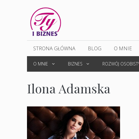
Przejdź
do
treści
STRONA GŁÓWNA
BLOG
O MNIE
O MNIE
BIZNES
ROZWÓJ OSOBIST
Ilona Adamska