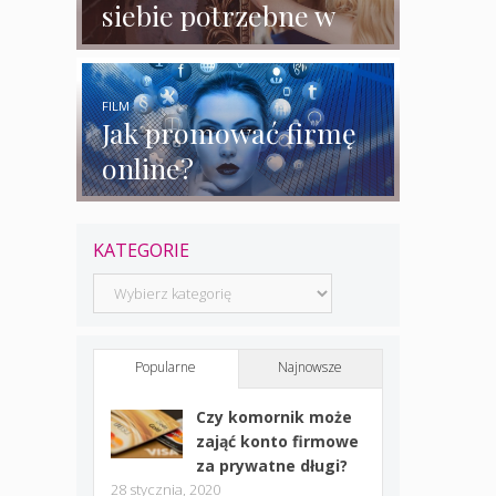
siebie potrzebne w
biznesie?
FILM
Jak promować firmę
online?
KATEGORIE
Kategorie
Popularne
Najnowsze
Czy komornik może
zająć konto firmowe
za prywatne długi?
28 stycznia, 2020