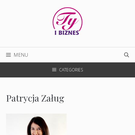
Przejdź
do
treści
MENU
CATEGORIES
Patrycja Załug