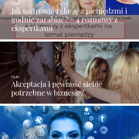
FILM
Jak uzdrowić relację z pieniędzmi i
godnie zarabiać? – 4 rozmowy z
ekspertkami
FILM
Akceptacja i pewność siebie
potrzebne w biznesie?