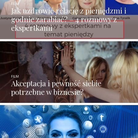
FILM
Jak uzdrowić relację z pieniędzmi i
godnie zarabiać? – 4 rozmowy z
ekspertkami
FILM
Akceptacja i pewność siebie
potrzebne w biznesie?