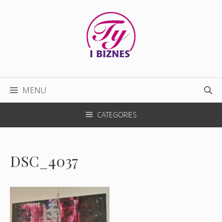
Przejdź
do
treści
MENU
CATEGORIES
DSC_4037