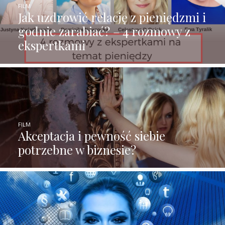
FILM
Jak uzdrowić relację z pieniędzmi i
godnie zarabiać? – 4 rozmowy z
ekspertkami
FILM
Akceptacja i pewność siebie
potrzebne w biznesie?