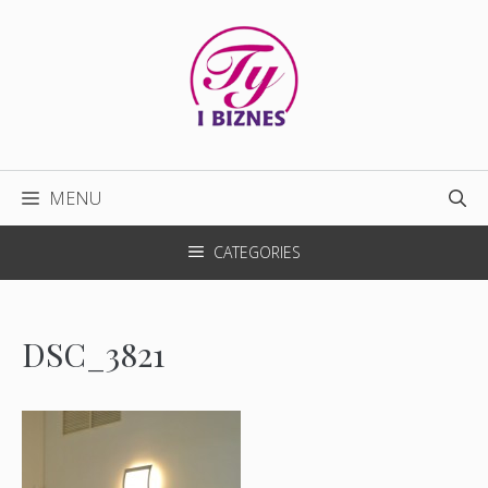
Przejdź
do
treści
MENU
CATEGORIES
DSC_3821